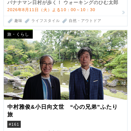
バナナマン日村が歩く！ ウォーキングのひむ太郎
2026年8月11日（火）よる10：00～10：30
趣味
ライフスタイル
自然・アウトドア
旅・くらし
中村雅俊&小日向文世 “心の兄弟”ふたり
旅
#161