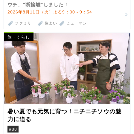
ウチ、“断捨離”しました！
2026年8月11日（火）よる9：00～9：54
ファミリー
住まい
ヒューマン
旅・くらし
暑い夏でも元気に育つ！ニチニチソウの魅
力に迫る
#88