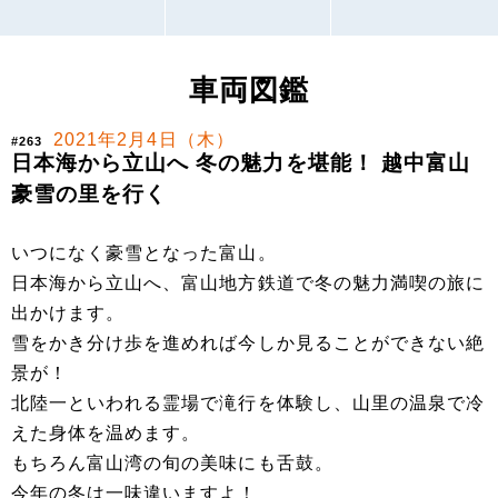
車両図鑑
2021年2月4日（木）
#263
日本海から立山へ 冬の魅力を堪能！ 越中富山
豪雪の里を行く
いつになく豪雪となった富山。
日本海から立山へ、富山地方鉄道で冬の魅力満喫の旅に
出かけます。
雪をかき分け歩を進めれば今しか見ることができない絶
景が！
北陸一といわれる霊場で滝行を体験し、山里の温泉で冷
えた身体を温めます。
もちろん富山湾の旬の美味にも舌鼓。
今年の冬は一味違いますよ！