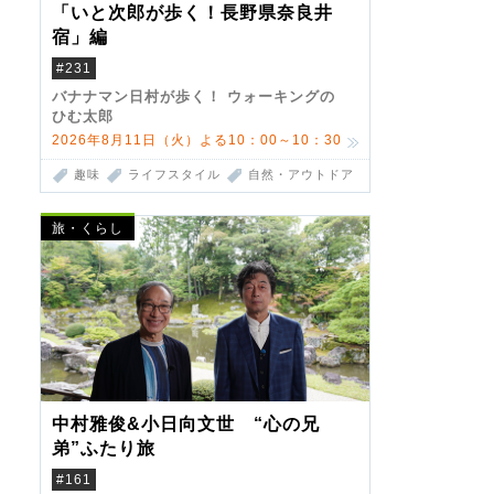
「いと次郎が歩く！長野県奈良井
宿」編
#231
バナナマン日村が歩く！ ウォーキングの
ひむ太郎
2026年8月11日（火）よる10：00～10：30
趣味
ライフスタイル
自然・アウトドア
旅・くらし
中村雅俊&小日向文世 “心の兄
弟”ふたり旅
#161