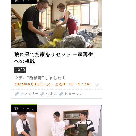
旅・くらし
荒れ果てた家をリセット 一家再生
への挑戦
#320
ウチ、“断捨離”しました！
2026年8月11日（火）よる9：00～9：54
ファミリー
住まい
ヒューマン
旅・くらし