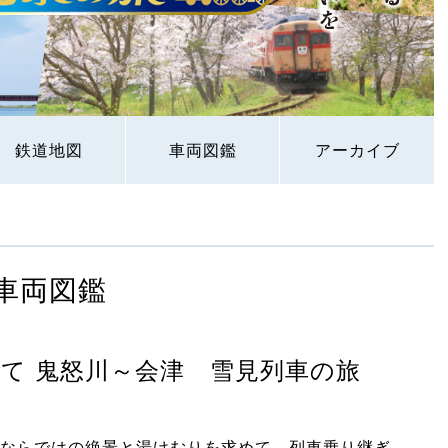
鉄道地図
車両図鑑
アーカイブ
車両図鑑
て 鬼怒川～会津 雪見列車の旅
ならではの絶景と湯けむりを求めて、列車乗り継ぎ