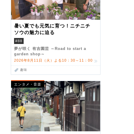
暑い夏でも元気に育つ！ニチニチ
ソウの魅力に迫る
#88
夢が咲く 有吉園芸 ～Road to start a
garden shop～
2026年8月11日（火）よる10：30～11：00
趣味
エンタメ・音楽