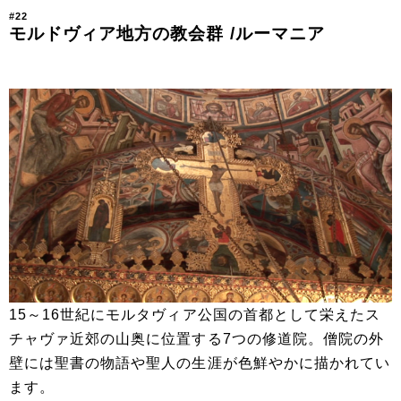
#22
モルドヴィア地方の教会群 /ルーマニア
15～16世紀にモルタヴィア公国の首都として栄えたス
チャヴァ近郊の山奥に位置する7つの修道院。僧院の外
壁には聖書の物語や聖人の生涯が色鮮やかに描かれてい
ます。