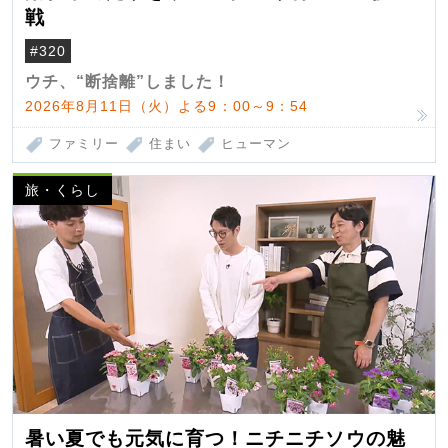
戦
#320
ウチ、“断捨離”しました！
2026年8月11日（火）よる9：00～9：54
ファミリー
住まい
ヒューマン
旅・くらし
暑い夏でも元気に育つ！ニチニチソウの魅