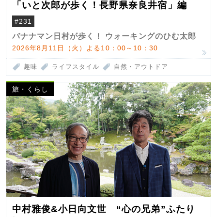
「いと次郎が歩く！長野県奈良井宿」編
#231
バナナマン日村が歩く！ ウォーキングのひむ太郎
2026年8月11日（火）よる10：00～10：30
趣味
ライフスタイル
自然・アウトドア
旅・くらし
中村雅俊&小日向文世 “心の兄弟”ふたり