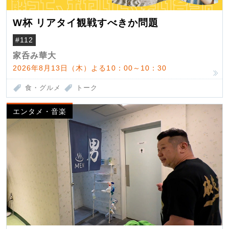
W杯 リアタイ観戦すべきか問題
#112
家呑み華大
2026年8月13日（木）よる10：00～10：30
食・グルメ
トーク
エンタメ・音楽