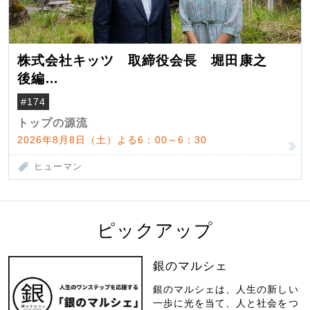
株式会社キッツ 取締役会長 堀田康之
後編
米国駐在でも浮かんだ八ヶ岳 山小屋を営
#174
んだ父母
トップの源流
2026年8月8日（土）よる6：00～6：30
ヒューマン
ピックアップ
銀のマルシェ
銀のマルシェは、人生の新しい
一歩に光を当て、人と社会をつ