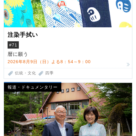
注染手拭い
#71
暦に願う
2026年8月9日（日）よる8：54～9：00
伝統・文化
四季
報道・ドキュメンタリー