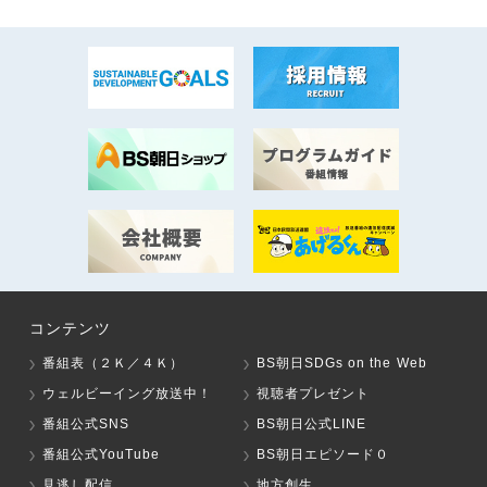
コンテンツ
番組表（２Ｋ／４Ｋ）
BS朝日SDGs on the Web
ウェルビーイング放送中！
視聴者プレゼント
番組公式SNS
BS朝日公式LINE
番組公式YouTube
BS朝日エピソード０
見逃し配信
地方創生