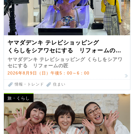
ヤマダデンキ テレビショッピング
くらしをシアワセにする リフォームの
匠 第7弾
ヤマダデンキ テレビショッピング くらしをシアワ
セにする リフォームの匠
2026年8月9日（日）午後5：00～6：00
情報・トレンド
住まい
旅・くらし