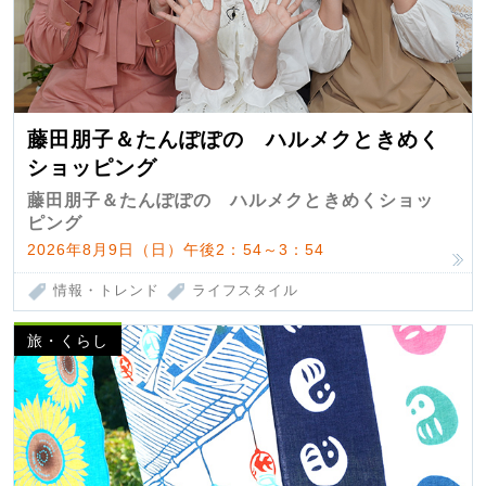
藤田朋子＆たんぽぽの ハルメクときめく
ショッピング
藤田朋子＆たんぽぽの ハルメクときめくショッ
ピング
2026年8月9日（日）午後2：54～3：54
情報・トレンド
ライフスタイル
旅・くらし