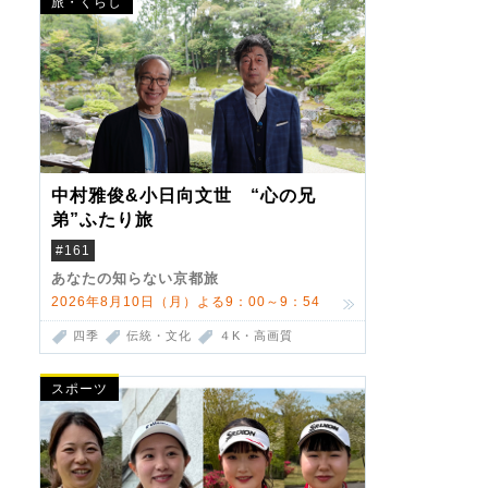
旅・くらし
中村雅俊&小日向文世 “心の兄
弟”ふたり旅
#161
あなたの知らない京都旅
2026年8月10日（月）よる9：00～9：54
四季
伝統・文化
４K・高画質
スポーツ