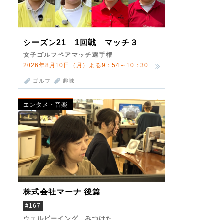
シーズン21 1回戦 マッチ３
女子ゴルフペアマッチ選手権
2026年8月10日（月）よる9：54～10：30
ゴルフ
趣味
エンタメ・音楽
株式会社マーナ 後篇
#167
ウェルビーイング、みつけた