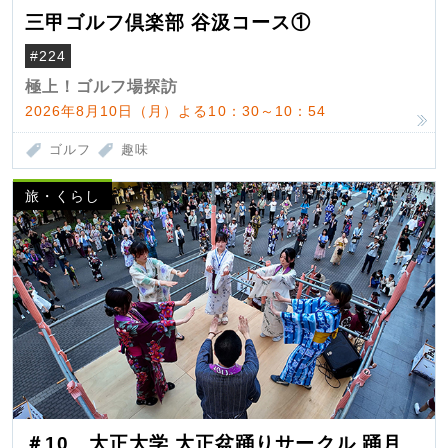
三甲ゴルフ倶楽部 谷汲コース①
#224
極上！ゴルフ場探訪
2026年8月10日（月）よる10：30～10：54
ゴルフ
趣味
旅・くらし
＃10 大正大学 大正盆踊りサークル 踊月