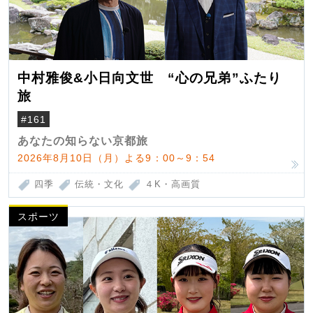
中村雅俊&小日向文世 “心の兄弟”ふたり
旅
#161
あなたの知らない京都旅
2026年8月10日（月）よる9：00～9：54
四季
伝統・文化
４K・高画質
スポーツ