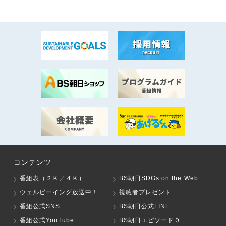
コンテンツ
番組表（２Ｋ／４Ｋ）
BS朝日SDGs on the Web
ウェルビーイング放送中！
視聴者プレゼント
番組公式SNS
BS朝日公式LINE
番組公式YouTube
BS朝日エピソード０