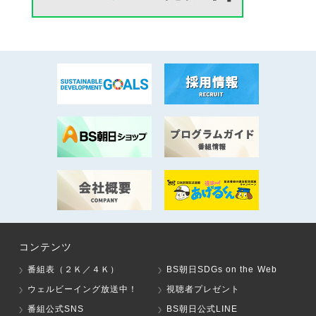
コンテンツ
番組表（２Ｋ／４Ｋ）
BS朝日SDGs on the Web
ウェルビーイング放送中！
視聴者プレゼント
番組公式SNS
BS朝日公式LINE