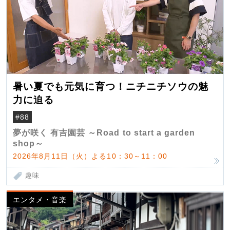
暑い夏でも元気に育つ！ニチニチソウの魅
力に迫る
#88
夢が咲く 有吉園芸 ～Road to start a garden
shop～
2026年8月11日（火）よる10：30～11：00
趣味
エンタメ・音楽