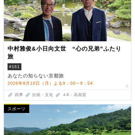
中村雅俊&小日向文世 “心の兄弟”ふたり
旅
#161
あなたの知らない京都旅
2026年8月10日（月）よる9：00～9：54
四季
伝統・文化
４K・高画質
スポーツ