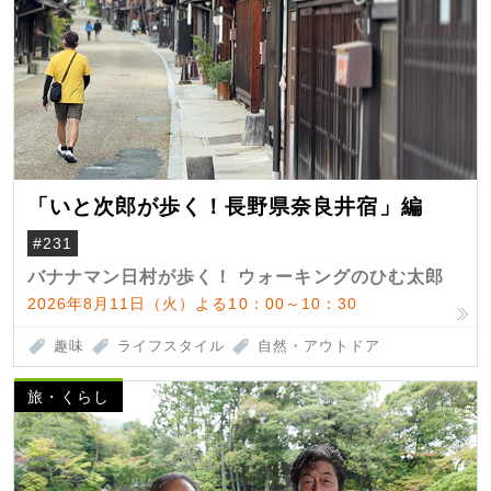
「いと次郎が歩く！長野県奈良井宿」編
#231
バナナマン日村が歩く！ ウォーキングのひむ太郎
2026年8月11日（火）よる10：00～10：30
趣味
ライフスタイル
自然・アウトドア
旅・くらし