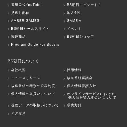
番組公式YouTube
BS朝日エピソード０
見逃し配信
地方創生
AMBER GAMES
GAME A
BS朝日セールスサイト
イベント
関連商品
BS朝日ショップ
Program Guide For Buyers
BS朝日について
会社概要
採用情報
ニュースリリース
放送番組審議会
放送番組の種別の公表制度
個人情報保護方針
個人情報の取扱いについて
オンラインサービスにおける
個人情報等の取扱いについて
視聴データの取扱いについて
環境方針
アクセス