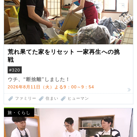
荒れ果てた家をリセット 一家再生への挑
戦
#320
ウチ、“断捨離”しました！
2026年8月11日（火）よる9：00～9：54
ファミリー
住まい
ヒューマン
旅・くらし