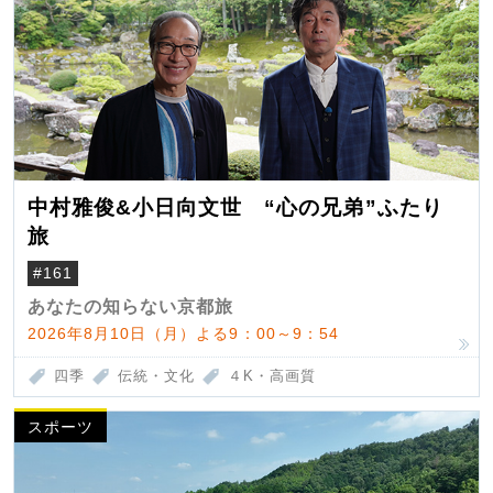
中村雅俊&小日向文世 “心の兄弟”ふたり
旅
#161
あなたの知らない京都旅
2026年8月10日（月）よる9：00～9：54
四季
伝統・文化
４K・高画質
スポーツ