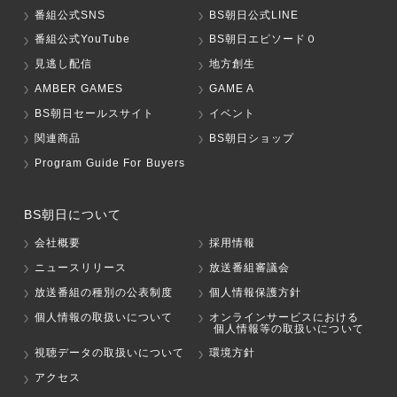
番組公式SNS
BS朝日公式LINE
番組公式YouTube
BS朝日エピソード０
見逃し配信
地方創生
AMBER GAMES
GAME A
BS朝日セールスサイト
イベント
関連商品
BS朝日ショップ
Program Guide For Buyers
BS朝日について
会社概要
採用情報
ニュースリリース
放送番組審議会
放送番組の種別の公表制度
個人情報保護方針
個人情報の取扱いについて
オンラインサービスにおける
個人情報等の取扱いについて
視聴データの取扱いについて
環境方針
アクセス