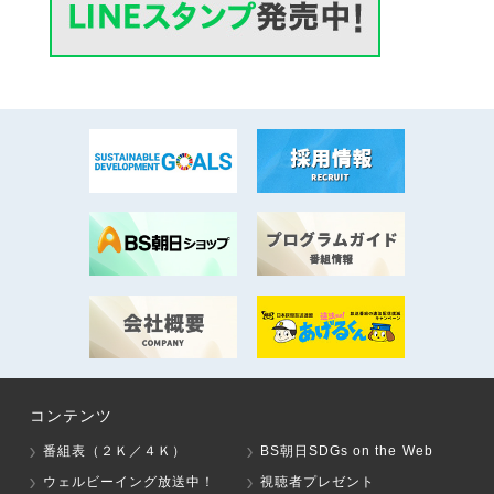
コンテンツ
番組表（２Ｋ／４Ｋ）
BS朝日SDGs on the Web
ウェルビーイング放送中！
視聴者プレゼント