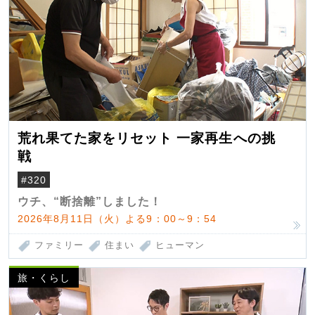
荒れ果てた家をリセット 一家再生への挑
戦
#320
ウチ、“断捨離”しました！
2026年8月11日（火）よる9：00～9：54
ファミリー
住まい
ヒューマン
旅・くらし