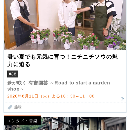
暑い夏でも元気に育つ！ニチニチソウの魅
力に迫る
#88
夢が咲く 有吉園芸 ～Road to start a garden
shop～
2026年8月11日（火）よる10：30～11：00
趣味
エンタメ・音楽