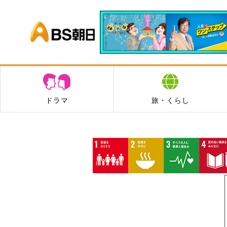
BS朝日
ドラマ
旅・くらし