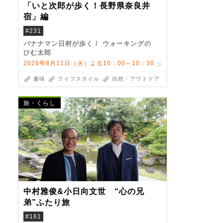
「いと次郎が歩く！長野県奈良井
宿」編
#231
バナナマン日村が歩く！ ウォーキングの
ひむ太郎
2026年8月11日（火）よる10：00～10：30
趣味
ライフスタイル
自然・アウトドア
旅・くらし
中村雅俊&小日向文世 “心の兄
弟”ふたり旅
#161