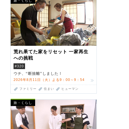
旅・くらし
荒れ果てた家をリセット 一家再生
への挑戦
#320
ウチ、“断捨離”しました！
2026年8月11日（火）よる9：00～9：54
ファミリー
住まい
ヒューマン
旅・くらし