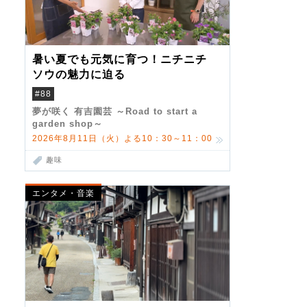
暑い夏でも元気に育つ！ニチニチ
ソウの魅力に迫る
#88
夢が咲く 有吉園芸 ～Road to start a
garden shop～
2026年8月11日（火）よる10：30～11：00
趣味
エンタメ・音楽