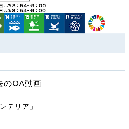
去のOA動画
インテリア」