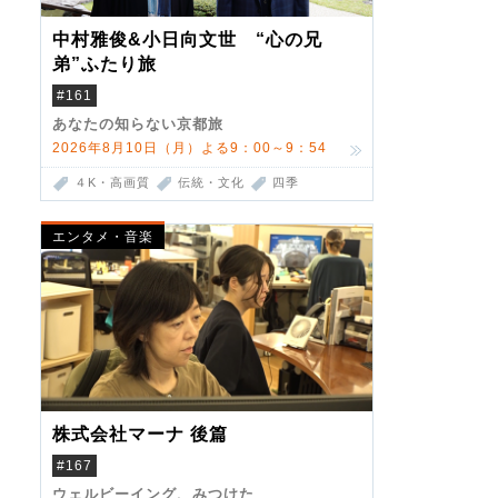
中村雅俊&小日向文世 “心の兄
弟”ふたり旅
#161
あなたの知らない京都旅
2026年8月10日（月）よる9：00～9：54
４K・高画質
伝統・文化
四季
エンタメ・音楽
株式会社マーナ 後篇
#167
ウェルビーイング、みつけた