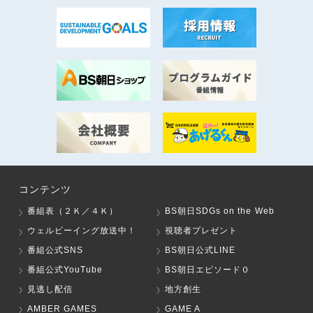
コンテンツ
番組表（２Ｋ／４Ｋ）
BS朝日SDGs on the Web
ウェルビーイング放送中！
視聴者プレゼント
番組公式SNS
BS朝日公式LINE
番組公式YouTube
BS朝日エピソード０
見逃し配信
地方創生
AMBER GAMES
GAME A