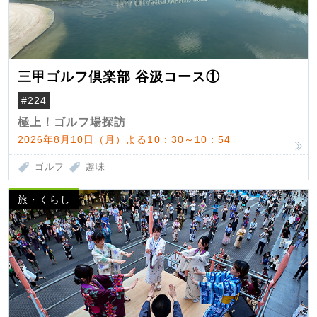
三甲ゴルフ倶楽部 谷汲コース①
#224
極上！ゴルフ場探訪
2026年8月10日（月）よる10：30～10：54
ゴルフ
趣味
旅・くらし