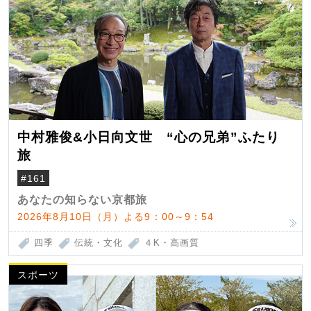
中村雅俊&小日向文世 “心の兄弟”ふたり
旅
#161
あなたの知らない京都旅
2026年8月10日（月）よる9：00～9：54
四季
伝統・文化
４K・高画質
スポーツ