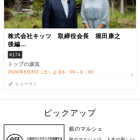
株式会社キッツ 取締役会長 堀田康之
後編
米国駐在でも浮かんだ八ヶ岳 山小屋を営
#174
んだ父母
トップの源流
2026年8月8日（土）よる6：00～6：30
ヒューマン
ピックアップ
銀のマルシェ
銀のマルシェは、人生の新しい