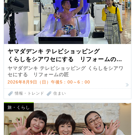
ヤマダデンキ テレビショッピング
くらしをシアワセにする リフォームの
匠 第7弾
ヤマダデンキ テレビショッピング くらしをシアワ
セにする リフォームの匠
2026年8月9日（日）午後5：00～6：00
情報・トレンド
住まい
旅・くらし