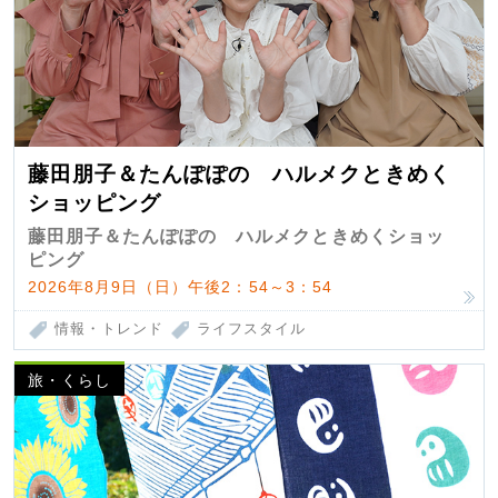
藤田朋子＆たんぽぽの ハルメクときめく
ショッピング
藤田朋子＆たんぽぽの ハルメクときめくショッ
ピング
2026年8月9日（日）午後2：54～3：54
情報・トレンド
ライフスタイル
旅・くらし