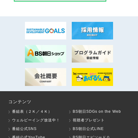
コンテンツ
番組表（２Ｋ／４Ｋ）
BS朝日SDGs on the Web
ウェルビーイング放送中！
視聴者プレゼント
番組公式SNS
BS朝日公式LINE
番組公式YouTube
BS朝日エピソード０