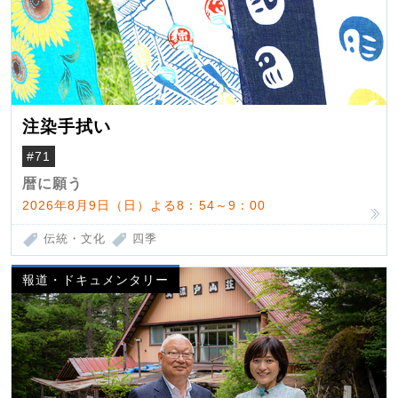
注染手拭い
#71
暦に願う
2026年8月9日（日）よる8：54～9：00
伝統・文化
四季
報道・ドキュメンタリー