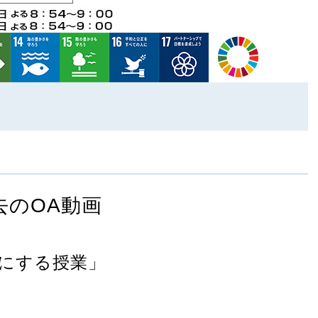
去のOA動画
にする授業」