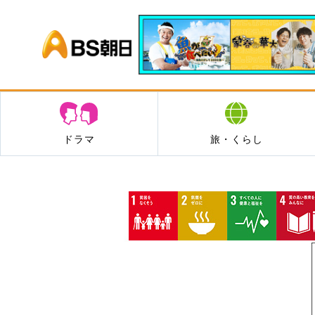
BS朝日
ドラマ
旅・くらし