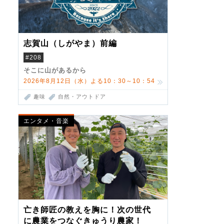
志賀山（しがやま）前編
#208
そこに山があるから
2026年8月12日（水）よる10：30～10：54
趣味
自然・アウトドア
エンタメ・音楽
亡き師匠の教えを胸に！次の世代
に農業をつなぐきゅうり農家！