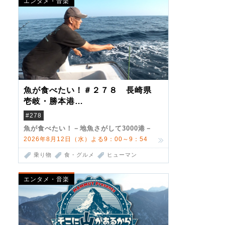
エンタメ・音楽
魚が食べたい！＃２７８ 長崎県
壱岐・勝本港
（クロマグロ）
#278
魚が食べたい！－地魚さがして3000港－
2026年8月12日（水）よる9：00～9：54
乗り物
食・グルメ
ヒューマン
エンタメ・音楽