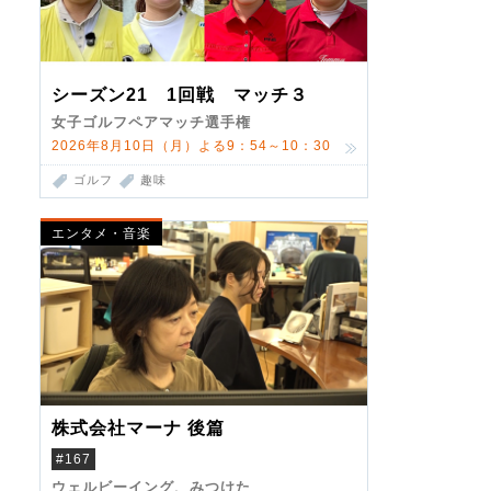
シーズン21 1回戦 マッチ３
女子ゴルフペアマッチ選手権
2026年8月10日（月）よる9：54～10：30
ゴルフ
趣味
エンタメ・音楽
株式会社マーナ 後篇
#167
ウェルビーイング、みつけた