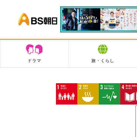
BS朝日
ドラマ
旅・くらし