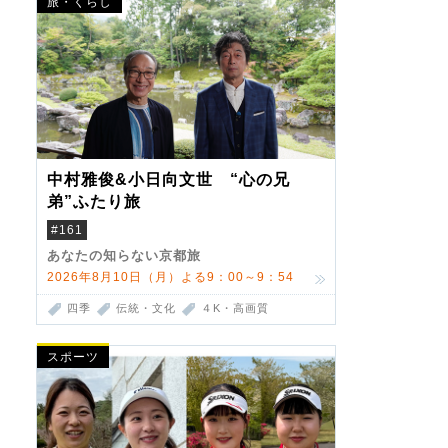
旅・くらし
中村雅俊&小日向文世 “心の兄
弟”ふたり旅
#161
あなたの知らない京都旅
2026年8月10日（月）よる9：00～9：54
四季
伝統・文化
４K・高画質
スポーツ