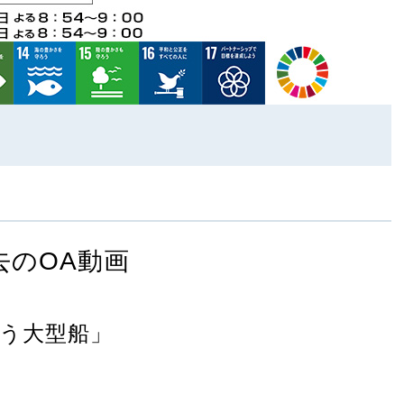
去のOA動画
う大型船」