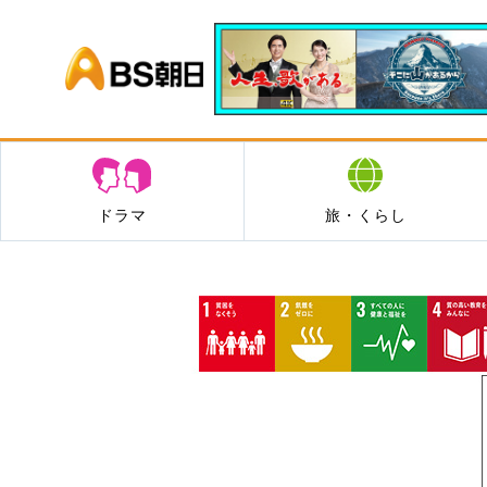
BS朝日
ドラマ
旅・くらし