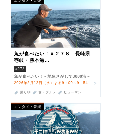
エンタメ・音楽
魚が食べたい！＃２７８ 長崎県
壱岐・勝本港
（クロマグロ）
#278
魚が食べたい！－地魚さがして3000港－
2026年8月12日（水）よる9：00～9：54
乗り物
食・グルメ
ヒューマン
エンタメ・音楽