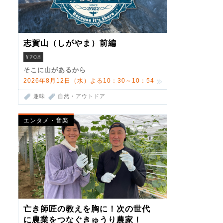
志賀山（しがやま）前編
#208
そこに山があるから
2026年8月12日（水）よる10：30～10：54
趣味
自然・アウトドア
エンタメ・音楽
亡き師匠の教えを胸に！次の世代
に農業をつなぐきゅうり農家！