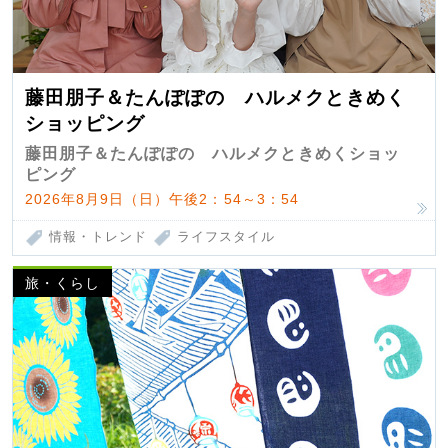
藤田朋子＆たんぽぽの ハルメクときめく
ショッピング
藤田朋子＆たんぽぽの ハルメクときめくショッ
ピング
2026年8月9日（日）午後2：54～3：54
情報・トレンド
ライフスタイル
旅・くらし