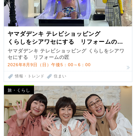
ヤマダデンキ テレビショッピング
くらしをシアワセにする リフォームの
匠 第7弾
ヤマダデンキ テレビショッピング くらしをシアワ
セにする リフォームの匠
2026年8月9日（日）午後5：00～6：00
情報・トレンド
住まい
旅・くらし