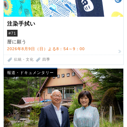
注染手拭い
#71
暦に願う
2026年8月9日（日）よる8：54～9：00
伝統・文化
四季
報道・ドキュメンタリー