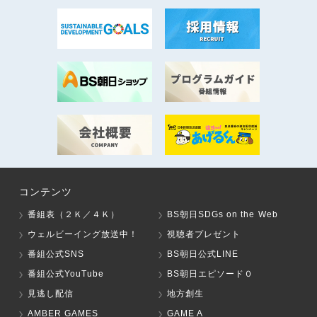
コンテンツ
番組表（２Ｋ／４Ｋ）
BS朝日SDGs on the Web
ウェルビーイング放送中！
視聴者プレゼント
番組公式SNS
BS朝日公式LINE
番組公式YouTube
BS朝日エピソード０
見逃し配信
地方創生
AMBER GAMES
GAME A