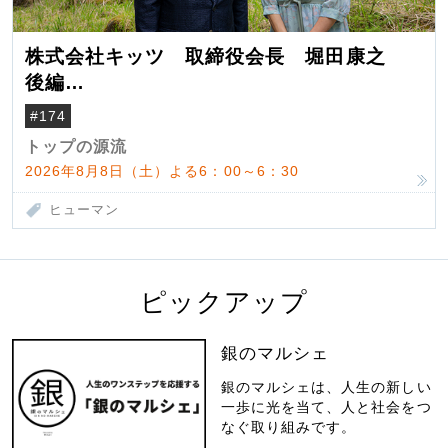
株式会社キッツ 取締役会長 堀田康之
後編
米国駐在でも浮かんだ八ヶ岳 山小屋を営
#174
んだ父母
トップの源流
2026年8月8日（土）よる6：00～6：30
ヒューマン
ピックアップ
銀のマルシェ
銀のマルシェは、人生の新しい
一歩に光を当て、人と社会をつ
なぐ取り組みです。