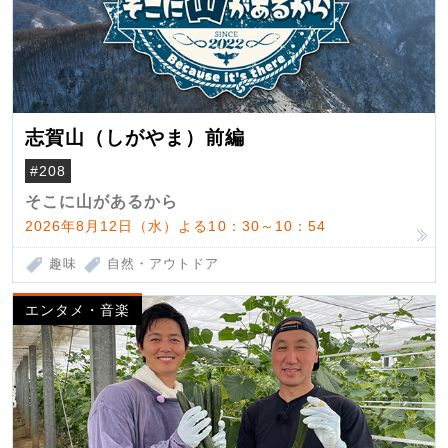
志賀山（しがやま）前編
#208
そこに山があるから
2026年8月12日（水）よる10：30～10：54
趣味
自然・アウトドア
エンタメ・音楽