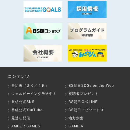
コンテンツ
番組表（２Ｋ／４Ｋ）
BS朝日SDGs on the Web
ウェルビーイング放送中！
視聴者プレゼント
番組公式SNS
BS朝日公式LINE
番組公式YouTube
BS朝日エピソード０
見逃し配信
地方創生
AMBER GAMES
GAME A