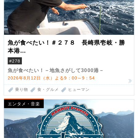
魚が食べたい！＃２７８ 長崎県壱岐・勝
本港
（クロマグロ）
#278
魚が食べたい！－地魚さがして3000港－
2026年8月12日（水）よる9：00～9：54
乗り物
食・グルメ
ヒューマン
エンタメ・音楽