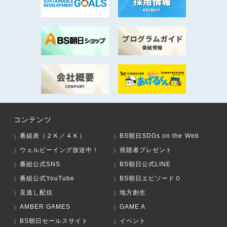
コンテンツ
番組表（２Ｋ／４Ｋ）
BS朝日SDGs on the Web
ウェルビーイング放送中！
視聴者プレゼント
番組公式SNS
BS朝日公式LINE
番組公式YouTube
BS朝日エピソード０
見逃し配信
地方創生
AMBER GAMES
GAME A
BS朝日セールスサイト
イベント