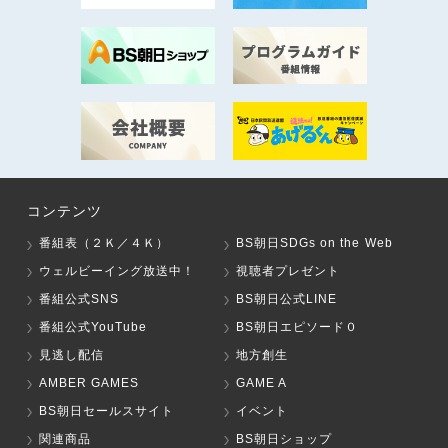
コンテンツ
番組表（２Ｋ／４Ｋ）
BS朝日SDGs on the Web
ウェルビーイング放送中！
視聴者プレゼント
番組公式SNS
BS朝日公式LINE
番組公式YouTube
BS朝日エピソード０
見逃し配信
地方創生
AMBER GAMES
GAME A
BS朝日セールスサイト
イベント
関連商品
BS朝日ショップ