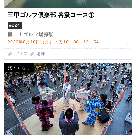
三甲ゴルフ倶楽部 谷汲コース①
#224
極上！ゴルフ場探訪
2026年8月10日（月）よる10：30～10：54
ゴルフ
趣味
旅・くらし