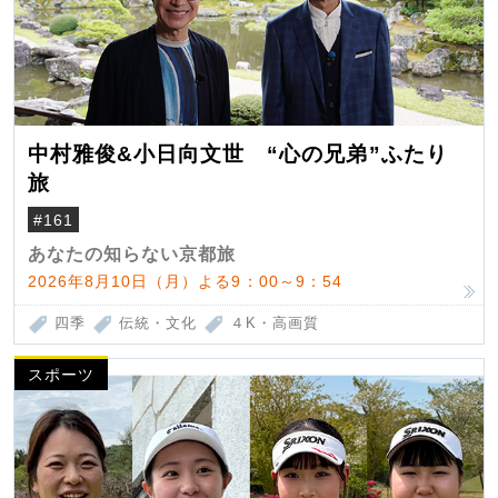
中村雅俊&小日向文世 “心の兄弟”ふたり
旅
#161
あなたの知らない京都旅
2026年8月10日（月）よる9：00～9：54
四季
伝統・文化
４K・高画質
スポーツ