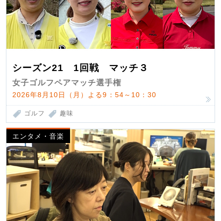
シーズン21 1回戦 マッチ３
女子ゴルフペアマッチ選手権
2026年8月10日（月）よる9：54～10：30
ゴルフ
趣味
エンタメ・音楽