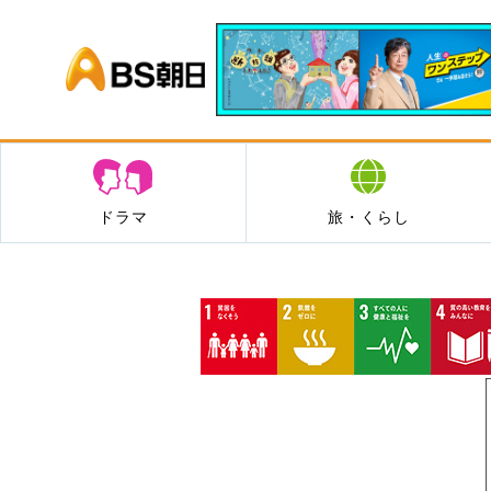
BS朝日
ドラマ
旅・くらし