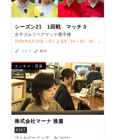
シーズン21 1回戦 マッチ３
女子ゴルフペアマッチ選手権
2026年8月10日（月）よる9：54～10：30
ゴルフ
趣味
エンタメ・音楽
株式会社マーナ 後篇
#167
ウェルビーイング、みつけた