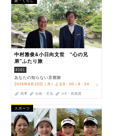
旅・くらし
中村雅俊&小日向文世 “心の兄
弟”ふたり旅
#161
あなたの知らない京都旅
2026年8月10日（月）よる9：00～9：54
四季
伝統・文化
４K・高画質
スポーツ