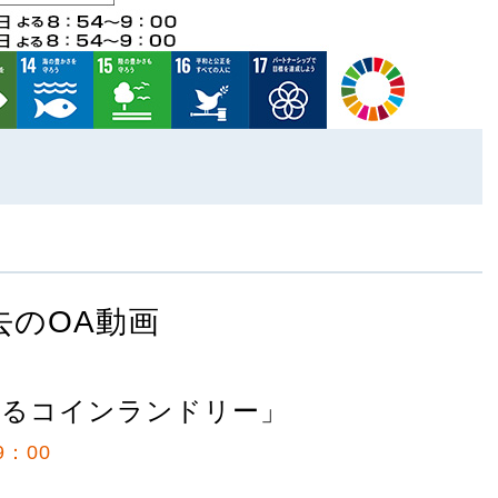
去のOA動画
けるコインランドリー」
9：00