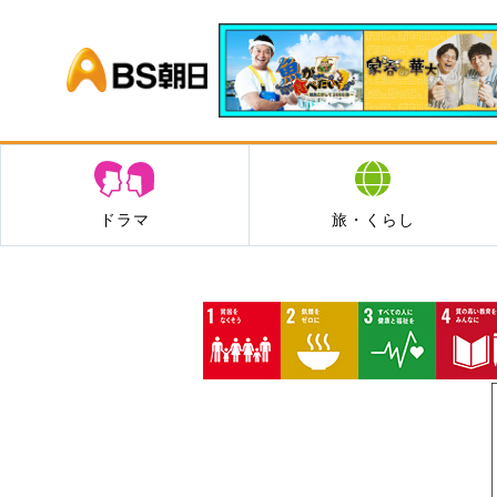
BS朝日
ドラマ
旅・くらし