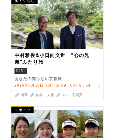
旅・くらし
中村雅俊&小日向文世 “心の兄
弟”ふたり旅
#161
あなたの知らない京都旅
2026年8月10日（月）よる9：00～9：54
四季
伝統・文化
４K・高画質
スポーツ