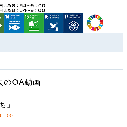
去のOA動画
ち」
9：00