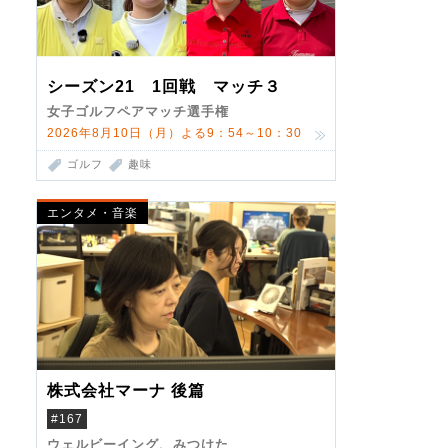
シーズン21 1回戦 マッチ３
女子ゴルフペアマッチ選手権
2026年8月10日（月）よる9：54～10：30
ゴルフ
趣味
エンタメ・音楽
株式会社マーナ 後篇
#167
ウェルビーイング、みつけた