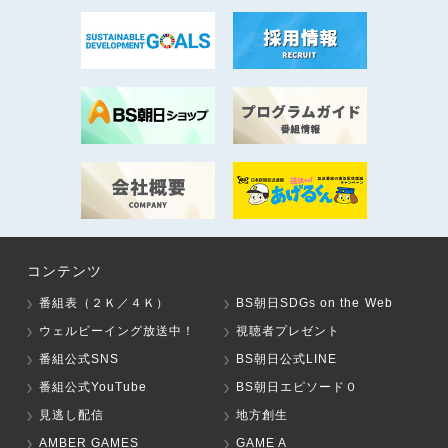
コンテンツ
番組表（２Ｋ／４Ｋ）
BS朝日SDGs on the Web
ウェルビーイング放送中！
視聴者プレゼント
番組公式SNS
BS朝日公式LINE
番組公式YouTube
BS朝日エピソード０
見逃し配信
地方創生
AMBER GAMES
GAME A