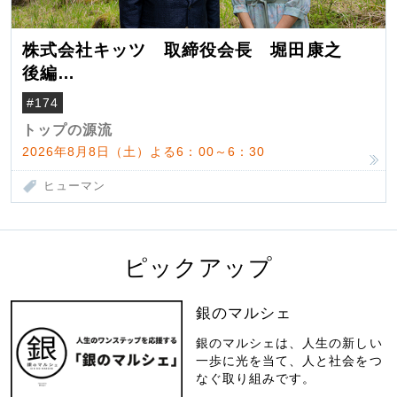
株式会社キッツ 取締役会長 堀田康之
後編
米国駐在でも浮かんだ八ヶ岳 山小屋を営
#174
んだ父母
トップの源流
2026年8月8日（土）よる6：00～6：30
ヒューマン
ピックアップ
銀のマルシェ
銀のマルシェは、人生の新しい
一歩に光を当て、人と社会をつ
なぐ取り組みです。