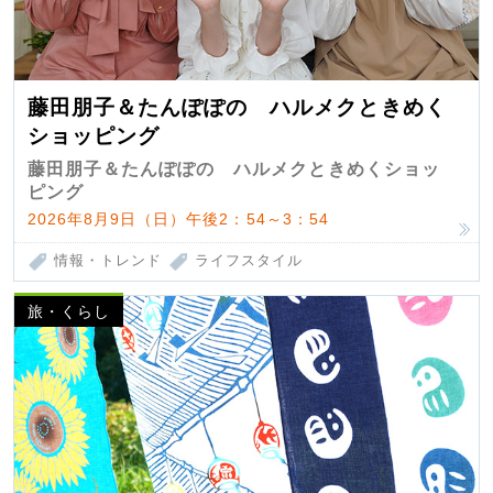
藤田朋子＆たんぽぽの ハルメクときめく
ショッピング
藤田朋子＆たんぽぽの ハルメクときめくショッ
ピング
2026年8月9日（日）午後2：54～3：54
情報・トレンド
ライフスタイル
旅・くらし