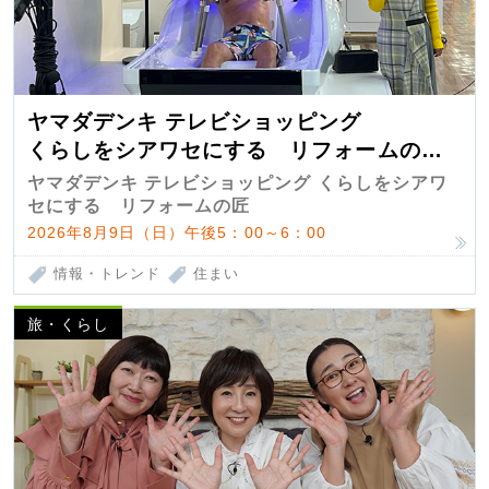
ヤマダデンキ テレビショッピング
くらしをシアワセにする リフォームの
匠 第7弾
ヤマダデンキ テレビショッピング くらしをシアワ
セにする リフォームの匠
2026年8月9日（日）午後5：00～6：00
情報・トレンド
住まい
旅・くらし