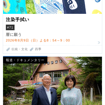
注染手拭い
#71
暦に願う
2026年8月9日（日）よる8：54～9：00
伝統・文化
四季
報道・ドキュメンタリー