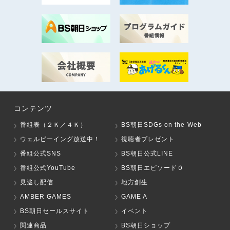
コンテンツ
番組表（２Ｋ／４Ｋ）
BS朝日SDGs on the Web
ウェルビーイング放送中！
視聴者プレゼント
番組公式SNS
BS朝日公式LINE
番組公式YouTube
BS朝日エピソード０
見逃し配信
地方創生
AMBER GAMES
GAME A
BS朝日セールスサイト
イベント
関連商品
BS朝日ショップ