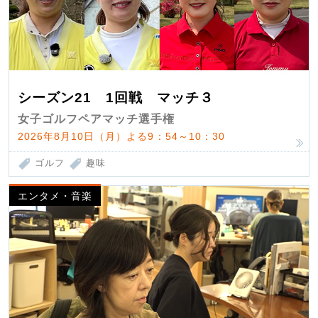
シーズン21 1回戦 マッチ３
女子ゴルフペアマッチ選手権
2026年8月10日（月）よる9：54～10：30
ゴルフ
趣味
エンタメ・音楽