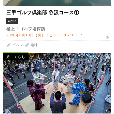
三甲ゴルフ倶楽部 谷汲コース①
#224
極上！ゴルフ場探訪
2026年8月10日（月）よる10：30～10：54
ゴルフ
趣味
旅・くらし