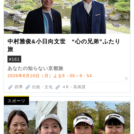
中村雅俊&小日向文世 “心の兄弟”ふたり
旅
#161
あなたの知らない京都旅
2026年8月10日（月）よる9：00～9：54
四季
伝統・文化
４K・高画質
スポーツ