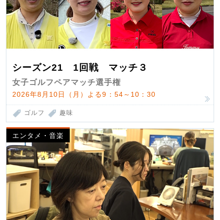
シーズン21 1回戦 マッチ３
女子ゴルフペアマッチ選手権
2026年8月10日（月）よる9：54～10：30
ゴルフ
趣味
エンタメ・音楽