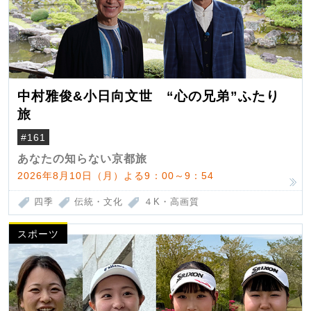
中村雅俊&小日向文世 “心の兄弟”ふたり
旅
#161
あなたの知らない京都旅
2026年8月10日（月）よる9：00～9：54
四季
伝統・文化
４K・高画質
スポーツ