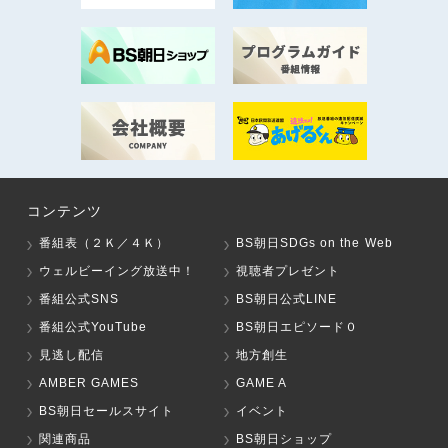
コンテンツ
番組表（２Ｋ／４Ｋ）
BS朝日SDGs on the Web
ウェルビーイング放送中！
視聴者プレゼント
番組公式SNS
BS朝日公式LINE
番組公式YouTube
BS朝日エピソード０
見逃し配信
地方創生
AMBER GAMES
GAME A
BS朝日セールスサイト
イベント
関連商品
BS朝日ショップ