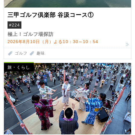
三甲ゴルフ倶楽部 谷汲コース①
#224
極上！ゴルフ場探訪
2026年8月10日（月）よる10：30～10：54
ゴルフ
趣味
旅・くらし