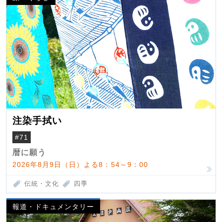
注染手拭い
#71
暦に願う
2026年8月9日（日）よる8：54～9：00
伝統・文化
四季
報道・ドキュメンタリー