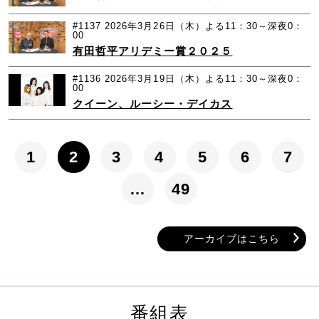
#1137
2026年3月26日（木）よる11：30～深夜0：
00
有田哲平アリデミー賞２０２５
#1136
2026年3月19日（木）よる11：30～深夜0：
00
クイーン、ルーシー・デイカス
1
2
3
4
5
6
7
…
49
アーカイブはこちら
番組表