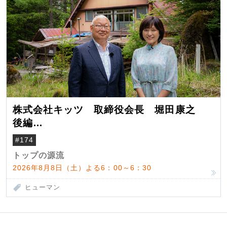
株式会社キッツ 取締役会長 堀田康之
後編
米国駐在でも浮かんだ八ヶ岳 山小屋を営
#174
んだ父母
トップの源流
2026年8月8日（土）よる6：00～6：30
ヒューマン