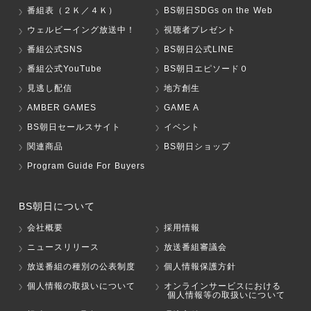
番組表（２Ｋ／４Ｋ）
BS朝日SDGs on the Web
ウェルビーイング放送中！
視聴者プレゼント
番組公式SNS
BS朝日公式LINE
番組公式YouTube
BS朝日エピソード０
見逃し配信
地方創生
AMBER GAMES
GAME A
BS朝日セールスサイト
イベント
関連商品
BS朝日ショップ
Program Guide For Buyers
BS朝日について
会社概要
採用情報
ニュースリリース
放送番組審議会
放送番組の種別の公表制度
個人情報保護方針
個人情報の取扱いについて
オンラインサービスにおける
個人情報等の取扱いについて