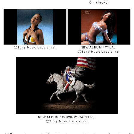
ク・ジャパン
ⓒSony Music Labels Inc.
NEW ALBUM「TYLA」
ⓒSony Music Labels Inc.
NEW ALBUM「COWBOY CARTER」
ⓒSony Music Labels Inc.