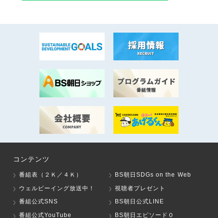
コンテンツ
番組表（２Ｋ／４Ｋ）
BS朝日SDGs on the Web
ウェルビーイング放送中！
視聴者プレゼント
番組公式SNS
BS朝日公式LINE
番組公式YouTube
BS朝日エピソード０