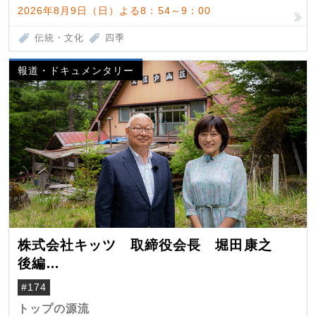
2026年8月9日（日）よる8：54～9：00
伝統・文化
四季
報道・ドキュメンタリー
株式会社キッツ 取締役会長 堀田康之
後編
米国駐在でも浮かんだ八ヶ岳 山小屋を営
#174
んだ父母
トップの源流