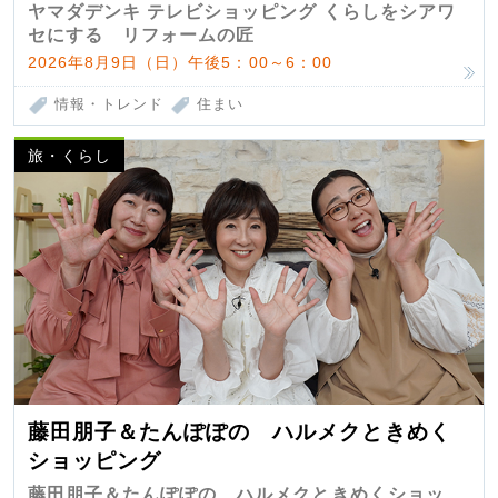
匠 第7弾
ヤマダデンキ テレビショッピング くらしをシアワ
セにする リフォームの匠
2026年8月9日（日）午後5：00～6：00
情報・トレンド
住まい
旅・くらし
藤田朋子＆たんぽぽの ハルメクときめく
ショッピング
藤田朋子＆たんぽぽの ハルメクときめくショッ