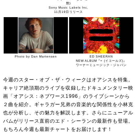
態)
Sony Music Labels Inc.
11月19日リリース
Photo by Dan Martensen
ED SHEERAN
NEW ALBUM『= (イコールズ)』
ワーナーミュージック・ジャパン
今週のスター・オブ・ザ・ウィークはオアシスを特集。
キャリア絶頂期のライブを収録したドキュメンタリー映
画「オアシス：ネブワース1996」のライブシーンから
２曲を紹介。ギャラガー兄弟の音楽的な関係性を小林克
也が分析し、その魅力を解説します。さらにニューアル
バムがリリース直前のエド・シーランの最新作も登場。
もちろん今週も最新チャートをお届けします！