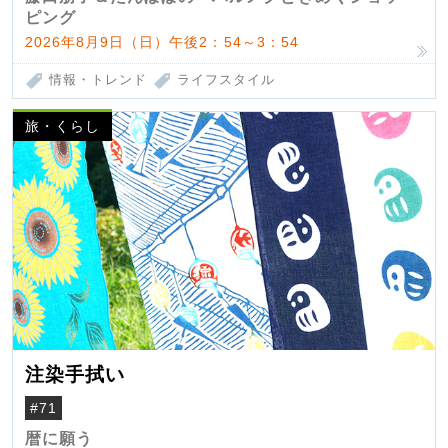
ピング
2026年8月9日（日）午後2：54～3：54
情報・トレンド
ライフスタイル
旅・くらし
注染手拭い
#71
暦に願う