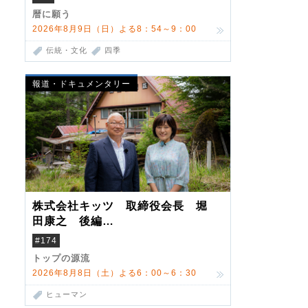
暦に願う
2026年8月9日（日）よる8：54～9：00
伝統・文化
四季
報道・ドキュメンタリー
株式会社キッツ 取締役会長 堀
田康之 後編
米国駐在でも浮かんだ八ヶ岳 山
#174
小屋を営んだ父母
トップの源流
2026年8月8日（土）よる6：00～6：30
ヒューマン