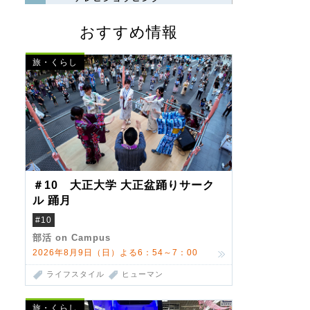
おすすめ情報
旅・くらし
＃10 大正大学 大正盆踊りサーク
ル 踊月
#10
部活 on Campus
2026年8月9日（日）よる6：54～7：00
ライフスタイル
ヒューマン
旅・くらし