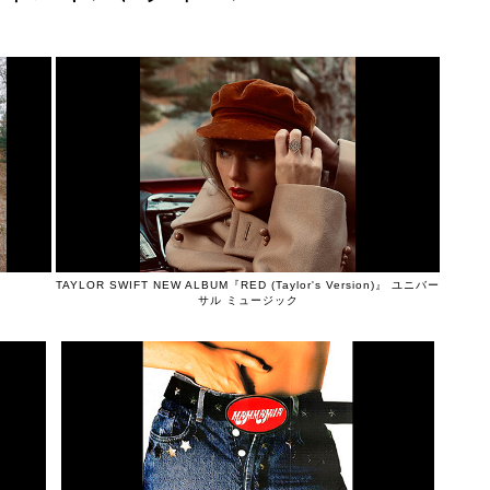
TAYLOR SWIFT NEW ALBUM『RED (Taylor's Version)』 ユニバー
サル ミュージック