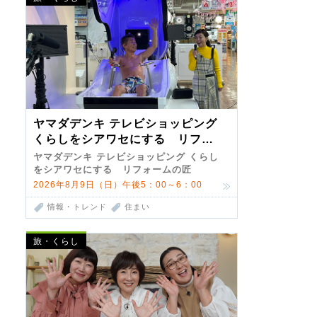
ヤマダデンキ テレビショッピング
くらしをシアワセにする リフォ
ームの匠 第7弾
ヤマダデンキ テレビショッピング くらし
をシアワセにする リフォームの匠
2026年8月9日（日）午後5：00～6：00
情報・トレンド
住まい
旅・くらし