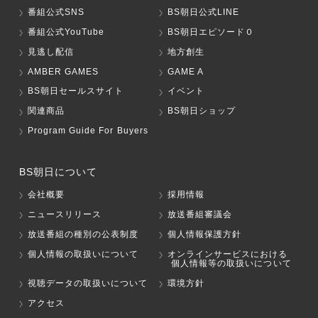
番組公式SNS
BS朝日公式LINE
番組公式YouTube
BS朝日エピソード０
見逃し配信
地方創生
AMBER GAMES
GAME A
BS朝日セールスサイト
イベント
関連商品
BS朝日ショップ
Program Guide For Buyers
BS朝日について
会社概要
採用情報
ニュースリリース
放送番組審議会
放送番組の種別の公表制度
個人情報保護方針
個人情報の取扱いについて
オンラインサービスにおける
個人情報等の取扱いについて
視聴データの取扱いについて
環境方針
アクセス