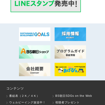
コンテンツ
番組表（２Ｋ／４Ｋ）
BS朝日SDGs on the Web
ウェルビーイング放送中！
視聴者プレゼント