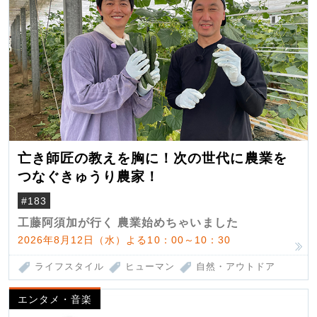
亡き師匠の教えを胸に！次の世代に農業を
つなぐきゅうり農家！
#183
工藤阿須加が行く 農業始めちゃいました
2026年8月12日（水）よる10：00～10：30
ライフスタイル
ヒューマン
自然・アウトドア
エンタメ・音楽