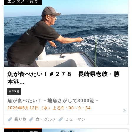
エンタメ・音楽
魚が食べたい！＃２７８ 長崎県壱岐・勝
本港
（クロマグロ）
#278
魚が食べたい！－地魚さがして3000港－
2026年8月12日（水）よる9：00～9：54
乗り物
食・グルメ
ヒューマン