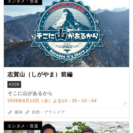
エンタメ・音楽
志賀山（しがやま）前編
#208
そこに山があるから
2026年8月12日（水）よる10：30～10：54
趣味
自然・アウトドア
エンタメ・音楽