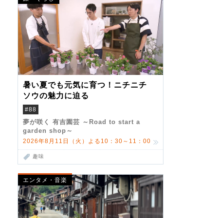
暑い夏でも元気に育つ！ニチニチ
ソウの魅力に迫る
#88
夢が咲く 有吉園芸 ～Road to start a
garden shop～
2026年8月11日（火）よる10：30～11：00
趣味
エンタメ・音楽