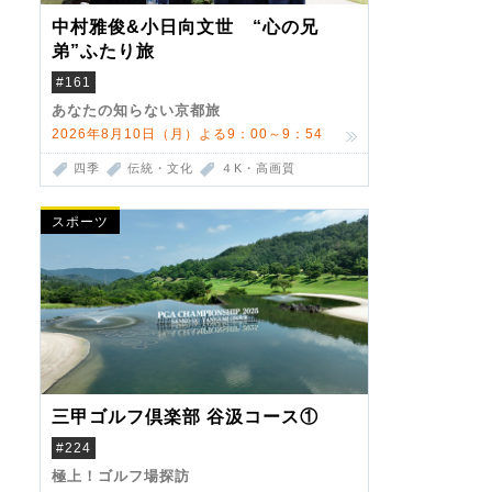
中村雅俊&小日向文世 “心の兄
弟”ふたり旅
#161
あなたの知らない京都旅
2026年8月10日（月）よる9：00～9：54
四季
伝統・文化
４K・高画質
スポーツ
三甲ゴルフ倶楽部 谷汲コース①
#224
極上！ゴルフ場探訪