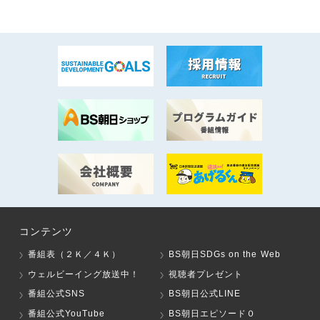
コンテンツ
番組表（２Ｋ／４Ｋ）
BS朝日SDGs on the Web
ウェルビーイング放送中！
視聴者プレゼント
番組公式SNS
BS朝日公式LINE
番組公式YouTube
BS朝日エピソード０