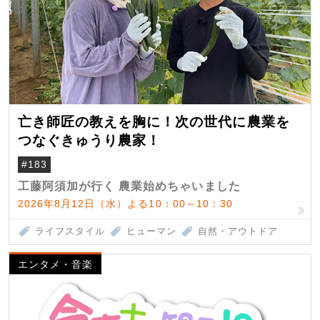
亡き師匠の教えを胸に！次の世代に農業を
つなぐきゅうり農家！
#183
工藤阿須加が行く 農業始めちゃいました
2026年8月12日（水）よる10：00～10：30
ライフスタイル
ヒューマン
自然・アウトドア
エンタメ・音楽