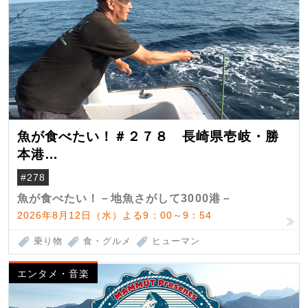
魚が食べたい！＃２７８ 長崎県壱岐・勝
本港
（クロマグロ）
#278
魚が食べたい！－地魚さがして3000港－
2026年8月12日（水）よる9：00～9：54
乗り物
食・グルメ
ヒューマン
エンタメ・音楽