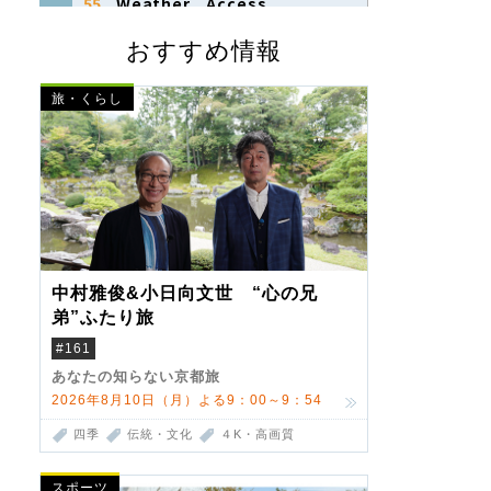
おすすめ情報
旅・くらし
中村雅俊&小日向文世 “心の兄
弟”ふたり旅
#161
あなたの知らない京都旅
2026年8月10日（月）よる9：00～9：54
四季
伝統・文化
４K・高画質
スポーツ