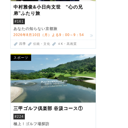
中村雅俊&小日向文世 “心の兄
弟”ふたり旅
#161
あなたの知らない京都旅
2026年8月10日（月）よる9：00～9：54
四季
伝統・文化
４K・高画質
スポーツ
三甲ゴルフ倶楽部 谷汲コース①
#224
極上！ゴルフ場探訪