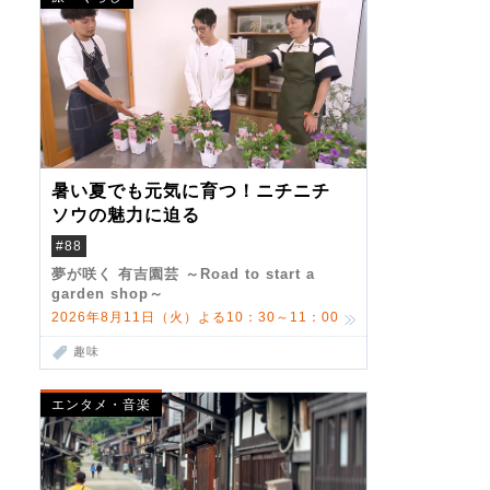
暑い夏でも元気に育つ！ニチニチ
ソウの魅力に迫る
#88
夢が咲く 有吉園芸 ～Road to start a
garden shop～
2026年8月11日（火）よる10：30～11：00
趣味
エンタメ・音楽