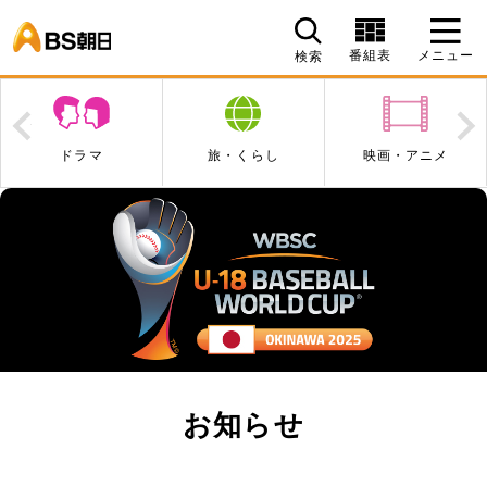
BS朝日
番組表
メニュー
検索
Prev
N
ドラマ
旅・くらし
映画・アニメ
お知らせ