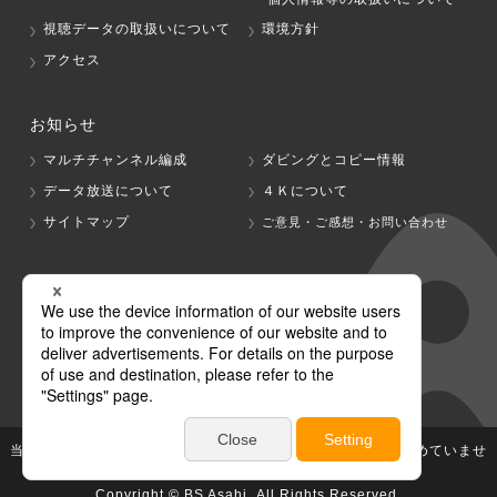
視聴データの取扱いについて
環境方針
アクセス
お知らせ
マルチチャンネル編成
ダビングとコピー情報
データ放送について
４Ｋについて
サイトマップ
ご意見・ご感想・お問い合わせ
グループ会社
テレビ朝日
テレ朝チャンネル
当社が著作権、著作隣接権を有する放送番組等の無断利用は認めていませ
ん。
Copyright © BS Asahi, All Rights Reserved.