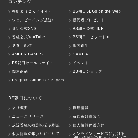
コンテンツ
番組表（２Ｋ／４Ｋ）
BS朝日SDGs on the Web
ウェルビーイング放送中！
視聴者プレゼント
番組公式SNS
BS朝日公式LINE
番組公式YouTube
BS朝日エピソード０
見逃し配信
地方創生
AMBER GAMES
GAME A
BS朝日セールスサイト
イベント
関連商品
BS朝日ショップ
Program Guide For Buyers
BS朝日について
会社概要
採用情報
ニュースリリース
放送番組審議会
放送番組の種別の公表制度
個人情報保護方針
個人情報の取扱いについて
オンラインサービスにおける
個人情報等の取扱いについて