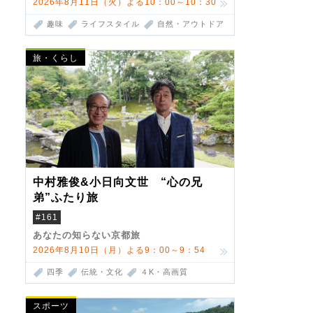
2026年8月11日（火）よる10：00～10：30
趣味
ライフスタイル
自然・アウトドア
旅・くらし
中村雅俊&小日向文世 “心の兄
弟”ふたり旅
#161
あなたの知らない京都旅
2026年8月10日（月）よる9：00～9：54
四季
伝統・文化
４K・高画質
スポーツ