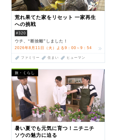
荒れ果てた家をリセット 一家再生
への挑戦
#320
ウチ、“断捨離”しました！
2026年8月11日（火）よる9：00～9：54
ファミリー
住まい
ヒューマン
旅・くらし
暑い夏でも元気に育つ！ニチニチ
ソウの魅力に迫る