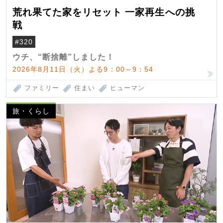
荒れ果てた家をリセット 一家再生への挑
戦
#320
ウチ、“断捨離”しました！
2026年8月11日（火）よる9：00～9：54
ファミリー
住まい
ヒューマン
旅・くらし