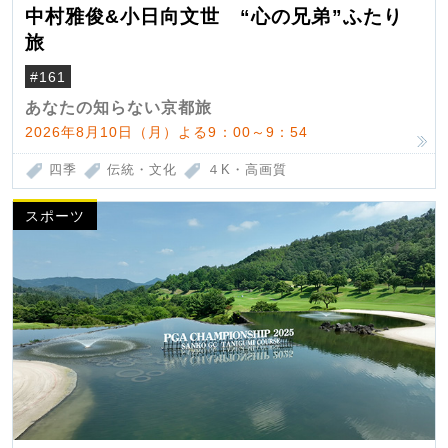
中村雅俊&小日向文世 “心の兄弟”ふたり
旅
#161
あなたの知らない京都旅
2026年8月10日（月）よる9：00～9：54
四季
伝統・文化
４K・高画質
スポーツ