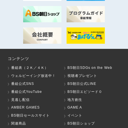
コンテンツ
番組表（２Ｋ／４Ｋ）
BS朝日SDGs on the Web
ウェルビーイング放送中！
視聴者プレゼント
番組公式SNS
BS朝日公式LINE
番組公式YouTube
BS朝日エピソード０
見逃し配信
地方創生
AMBER GAMES
GAME A
BS朝日セールスサイト
イベント
関連商品
BS朝日ショップ