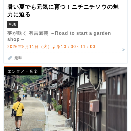
暑い夏でも元気に育つ！ニチニチソウの魅
力に迫る
#88
夢が咲く 有吉園芸 ～Road to start a garden
shop～
2026年8月11日（火）よる10：30～11：00
趣味
エンタメ・音楽