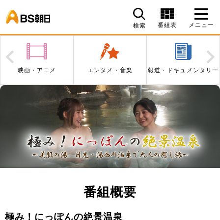
BS朝日
番組表
メニュー
検索
Prev
N
映画・アニメ
エンタメ・音楽
報道・ドキュメンタリー
番組概要
極み！にっぽんの絶景温泉