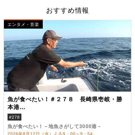
おすすめ情報
エンタメ・音楽
魚が食べたい！＃２７８ 長崎県壱岐・勝
本港
（クロマグロ）
#278
魚が食べたい！－地魚さがして3000港－
2026年8月12日（水）よる9：00～9：54