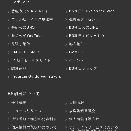
コンテンツ
番組表（２Ｋ／４Ｋ）
BS朝日SDGs on the Web
ウェルビーイング放送中！
視聴者プレゼント
番組公式SNS
BS朝日公式LINE
番組公式YouTube
BS朝日エピソード０
見逃し配信
地方創生
AMBER GAMES
GAME A
BS朝日セールスサイト
イベント
関連商品
BS朝日ショップ
Program Guide For Buyers
BS朝日について
会社概要
採用情報
ニュースリリース
放送番組審議会
放送番組の種別の公表制度
個人情報保護方針
個人情報の取扱いについて
オンラインサービスにおける