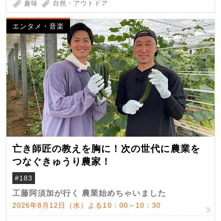
趣味
自然・アウトドア
エンタメ・音楽
亡き師匠の教えを胸に！次の世代に農業を
つなぐきゅうり農家！
#183
工藤阿須加が行く 農業始めちゃいました
2026年8月12日（水）よる10：00～10：30