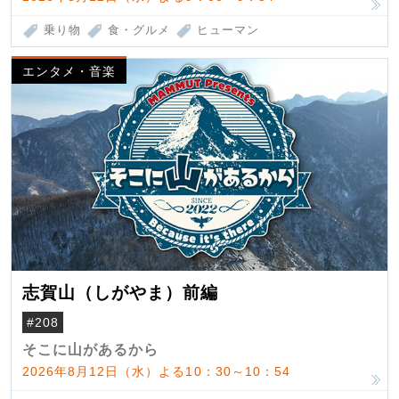
乗り物
食・グルメ
ヒューマン
エンタメ・音楽
志賀山（しがやま）前編
#208
そこに山があるから
2026年8月12日（水）よる10：30～10：54