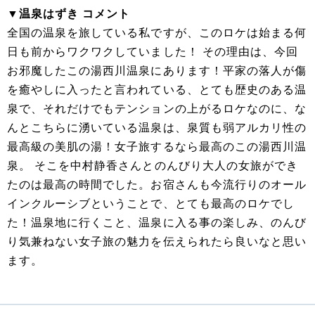
▼温泉はずき コメント
全国の温泉を旅している私ですが、このロケは始まる何
日も前からワクワクしていました！ その理由は、今回
お邪魔したこの湯西川温泉にあります！平家の落人が傷
を癒やしに入ったと言われている、とても歴史のある温
泉で、それだけでもテンションの上がるロケなのに、な
んとこちらに湧いている温泉は、泉質も弱アルカリ性の
最高級の美肌の湯！女子旅するなら最高のこの湯西川温
泉。 そこを中村静香さんとのんびり大人の女旅ができ
たのは最高の時間でした。お宿さんも今流行りのオール
インクルーシブということで、とても最高のロケでし
た！温泉地に行くこと、温泉に入る事の楽しみ、のんび
り気兼ねない女子旅の魅力を伝えられたら良いなと思い
ます。