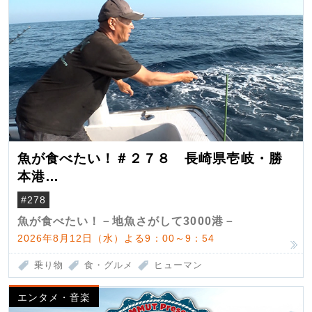
魚が食べたい！＃２７８ 長崎県壱岐・勝
本港
（クロマグロ）
#278
魚が食べたい！－地魚さがして3000港－
2026年8月12日（水）よる9：00～9：54
乗り物
食・グルメ
ヒューマン
エンタメ・音楽