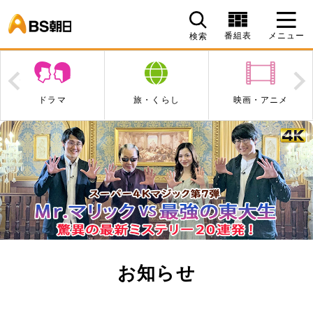
BS朝日
番組表
メニュー
検索
Prev
N
旅・くらし
映画・アニメ
エンタメ・音楽
お知らせ