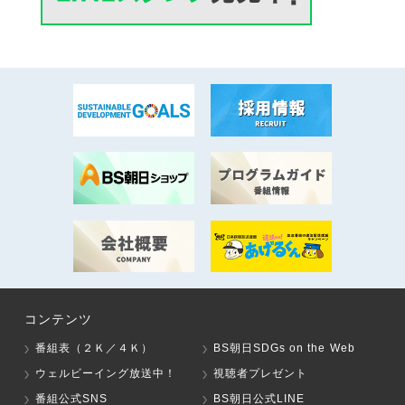
コンテンツ
番組表（２Ｋ／４Ｋ）
BS朝日SDGs on the Web
ウェルビーイング放送中！
視聴者プレゼント
番組公式SNS
BS朝日公式LINE