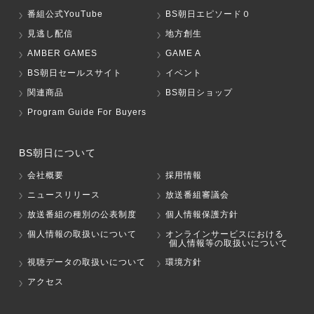
番組公式YouTube
BS朝日エピソード０
見逃し配信
地方創生
AMBER GAMES
GAME A
BS朝日セールスサイト
イベント
関連商品
BS朝日ショップ
Program Guide For Buyers
BS朝日について
会社概要
採用情報
ニュースリリース
放送番組審議会
放送番組の種別の公表制度
個人情報保護方針
個人情報の取扱いについて
オンラインサービスにおける
個人情報等の取扱いについて
視聴データの取扱いについて
環境方針
アクセス