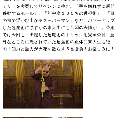
テリーを考案してリベンジに挑む。「手も触れずに瞬間
移動するボール」、「的中率１００％の透視術」、「目
の前で浮かび上がるスーパーマン」など、パワーアップ
した超魔術にさすがの東大生にも苦悶の表情が―。番組
では今回も、出題した超魔術のトリックを完全公開！意
外なところに隠されていた超魔術の正体に東大生も絶
句！知力と魔力が火花を散らす５番勝負！お楽しみに！