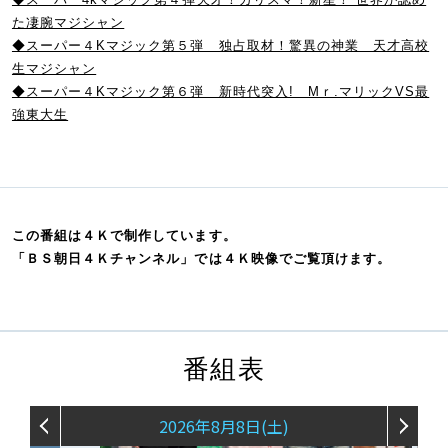
た凄腕マジシャン
◆スーパー４Kマジック第５弾 独占取材！驚異の神業 天才高校
生マジシャン
◆スーパー４Kマジック第６弾 新時代突入! Mｒ.マリックVS最
強東大生
この番組は４Ｋで制作しています。
「ＢＳ朝日４Ｋチャンネル」では４Ｋ映像でご覧頂けます。
番組表