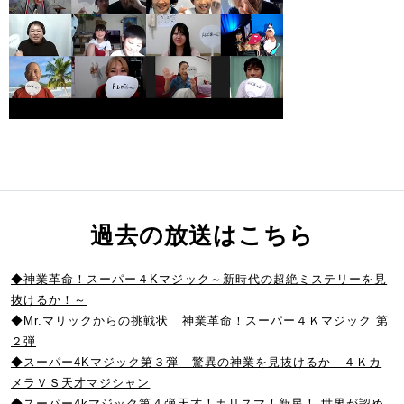
過去の放送はこちら
◆神業革命！スーパー４Kマジック～新時代の超絶ミステリーを見
抜けるか！～
◆Mr.マリックからの挑戦状 神業革命！スーパー４Ｋマジック 第
２弾
◆スーパー4Kマジック第３弾 驚異の神業を見抜けるか ４Ｋカ
メラＶＳ天才マジシャン
◆スーパー4kマジック第４弾天才！カリスマ！新星！ 世界が認め