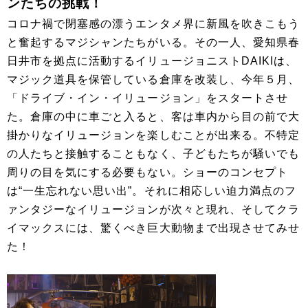
ンたちの挑戦！
コロナ禍で閉塞感の漂うエンタメ界に新風を吹きこもう
と奮起するマジシャンたちがいる。その一人、愛知県春
日井市を拠点に活動するイリュージョニストDAIKIは、
マジック道具を保管している倉庫を改装し、今年５月、
「ドライブ・イン・イリュージョン」をスタートさせ
た。倉庫の中に車ごと入ると、客は車内から目の前で大
掛かりなイリュージョンを楽しむことが出来る。不特定
の人たちと接触することもなく、子どもたちが騒いでも
周りの目を気にする必要もない。ショーのコンセプト
は“一生忘れない思い出”。それに相応しい迫力満点のフ
ァンタジーなイリュージョンが次々と現れ、そしてクラ
イマックスには、驚くべき巨大動物まで出現させてみせ
た！