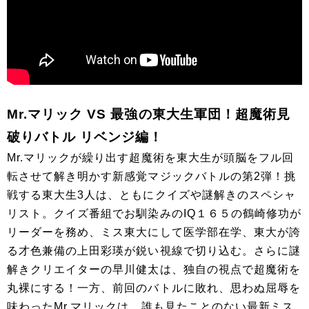
Mr.マリック VS 最強の東大生軍団！超魔術見
破りバトル リベンジ編！
Mr.マリックが繰り出す超魔術を東大生が頭脳をフル回
転させて解き明かす新感覚マジックバトルの第2弾！挑
戦する東大生3人は、ともにクイズや謎解きのスペシャ
リスト。クイズ番組でお馴染みのIQ１６５の鶴崎修功が
リーダーを務め、ミス東大にして医学部在学、東大が誇
る才色兼備の上田彩瑛が鋭い視線で切り込む。さらに謎
解きクリエイターの早川健太は、独自の視点で超魔術を
丸裸にする！一方、前回のバトルに敗れ、思わぬ屈辱を
味わったMr.マリックは、誰も見たことのない最新ミス