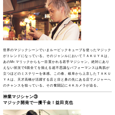
世界のマジックシーンでいまルービックキューブを使ったマジック
がトレンドになっている。そのジャンルにおいてＴＡＫＵＹＡは、
あのMr.マリックからも一目置かれる若手マジシャン。絶対にあり
えない状況で6面全てを揃える超不思議なパフォーマンスは鳥肌が
立つほどのミステリーを体感。この春、岐阜から上京したＴＡＫＵ
ＹＡは、天才高橋が活躍する店と目と鼻の先にある店でメジャーへ
のチャンスを狙っている。その奮闘記に４Ｋカメラが迫る。
神業マジシャン③
マジック開発で一攫千金！益田克也