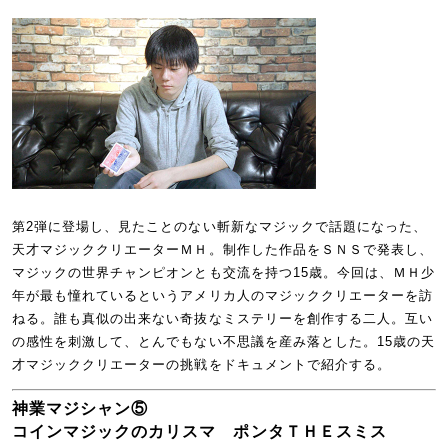
第2弾に登場し、見たことのない斬新なマジックで話題になった、
天才マジッククリエーターＭＨ。制作した作品をＳＮＳで発表し、
マジックの世界チャンピオンとも交流を持つ15歳。今回は、ＭＨ少
年が最も憧れているというアメリカ人のマジッククリエーターを訪
ねる。誰も真似の出来ない奇抜なミステリーを創作する二人。互い
の感性を刺激して、とんでもない不思議を産み落とした。15歳の天
才マジッククリエーターの挑戦をドキュメントで紹介する。
神業マジシャン⑤
コインマジックのカリスマ ポンタＴＨＥスミス