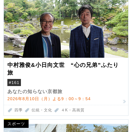
中村雅俊&小日向文世 “心の兄弟”ふたり
旅
#161
あなたの知らない京都旅
2026年8月10日（月）よる9：00～9：54
四季
伝統・文化
４K・高画質
スポーツ