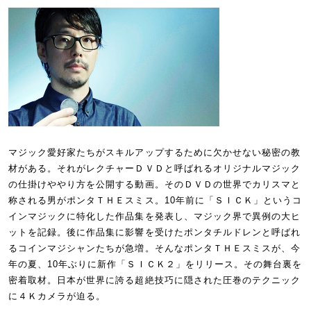
マジック愛好家たちがスキルアップするために欠かせない秘密の教
材がある。それがレクチャーＤＶＤと呼ばれるオリジナルマジック
の仕掛けややり方を公開する動画。そのＤＶＤの世界でカリスマと
称される男がポンタＴＨＥスミス。10年前に「ＳＩＣＫ」というコ
インマジックに特化した作品集を発表し、マジック界で異例の大ヒ
ットを記録。後に作品集に影響を受けたポンタチルドレンと呼ばれ
るコインマジシャンたちが急増。そんなポンタＴＨＥスミスが、今
年の夏、10年ぶりに新作「ＳＩＣＫ２」をリリース。その舞台裏を
密着取材。日本が世界に誇る超絶技巧に隠された圧巻のテクニック
に４Ｋカメラが迫る。