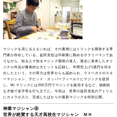
マジックを演じる人もいれば、その裏側にはトリックを開発する専
門家が存在している。益田克也は印刷業に勤めるサラリーマンであ
りながら、知る人ぞ知るマジック開発の達人。過去に発表したオリ
ジナル作品が爆発的な大ヒットを記録し、年間売上げ1億円を叩き
出したという。その実力は世界からも認められ、ラスベガスのスタ
ーマジシャン、デビッド・カッパーフィールドにマジックを提供
し、Mr.マリックには300万円でマジックを販売するなど、独創的
な才能で金字塔を打ち立てた。今回は、世界の益田克也のアトリエ
にカメラが入り、完成したばかりの最新マジックを特別公開。
神業マジシャン④
世界が絶賛する天才高校生マジシャン ＭＨ