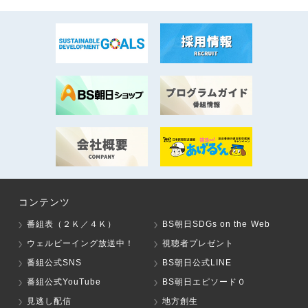
コンテンツ
番組表（２Ｋ／４Ｋ）
BS朝日SDGs on the Web
ウェルビーイング放送中！
視聴者プレゼント
番組公式SNS
BS朝日公式LINE
番組公式YouTube
BS朝日エピソード０
見逃し配信
地方創生