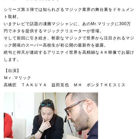
シリーズ第３弾では知られざるマジック業界の舞台裏をドキュメン
ト取材。
いまテレビで話題の凄腕マジシャンに、あのMr.マリックに300万
円でネタを提供するマジッククリエーターが登場。
そして前回に引き続き、斬新なマジックで世界から注目されるマジ
ック開発のスーパー高校生が初公開の最新作を披露。
絶句と仰天が連続するアリエナイ世界を高精細な４Ｋ映像でお届け
します。
【出演】
Ｍｒ.マリック
高橋匠 ＴＡＫＵＹＡ 益田克也 ＭＨ ポンタＴＨＥスミス