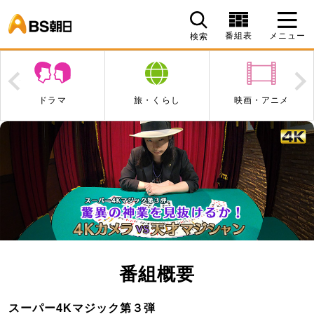
BS朝日
番組表
メニュー
検索
Prev
N
旅・くらし
映画・アニメ
エンタメ・音楽
番組概要
スーパー4Kマジック第３弾