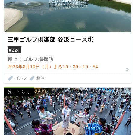
三甲ゴルフ倶楽部 谷汲コース①
#224
極上！ゴルフ場探訪
2026年8月10日（月）よる10：30～10：54
ゴルフ
趣味
旅・くらし