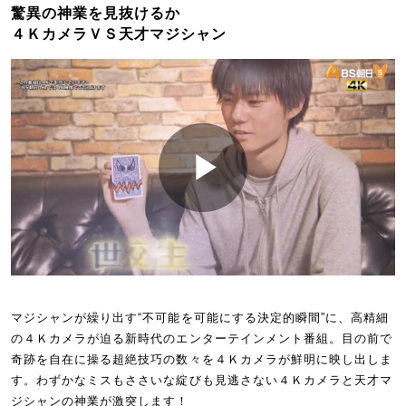
驚異の神業を見抜けるか
４ＫカメラＶＳ天才マジシャン
マジシャンが繰り出す“不可能を可能にする決定的瞬間”に、高精細
の４Ｋカメラが迫る新時代のエンターテインメント番組。目の前で
奇跡を自在に操る超絶技巧の数々を４Ｋカメラが鮮明に映し出しま
す。わずかなミスもささいな綻びも見逃さない４Ｋカメラと天才マ
ジシャンの神業が激突します！