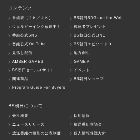
コンテンツ
番組表（２Ｋ／４Ｋ）
BS朝日SDGs on the Web
ウェルビーイング放送中！
視聴者プレゼント
番組公式SNS
BS朝日公式LINE
番組公式YouTube
BS朝日エピソード０
見逃し配信
地方創生
AMBER GAMES
GAME A
BS朝日セールスサイト
イベント
関連商品
BS朝日ショップ
Program Guide For Buyers
BS朝日について
会社概要
採用情報
ニュースリリース
放送番組審議会
放送番組の種別の公表制度
個人情報保護方針