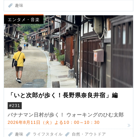
趣味
エンタメ・音楽
「いと次郎が歩く！長野県奈良井宿」編
#231
バナナマン日村が歩く！ ウォーキングのひむ太郎
2026年8月11日（火）よる10：00～10：30
趣味
ライフスタイル
自然・アウトドア