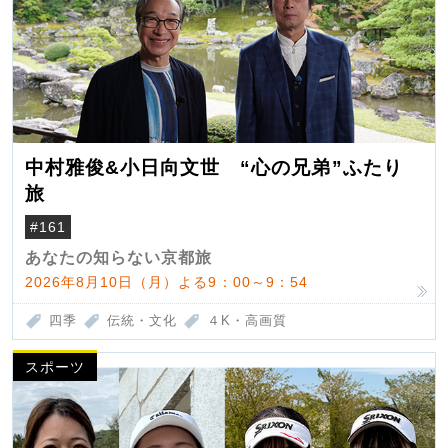
中村雅俊&小日向文世 “心の兄弟”ふたり
旅
#161
あなたの知らない京都旅
2026年8月10日（月）よる9：00～9：54
四季
伝統・文化
４K・高画質
スポーツ