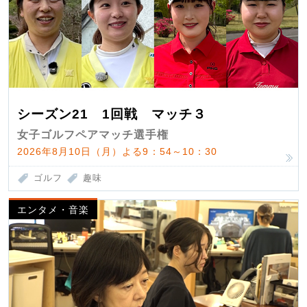
シーズン21 1回戦 マッチ３
女子ゴルフペアマッチ選手権
2026年8月10日（月）よる9：54～10：30
ゴルフ
趣味
エンタメ・音楽