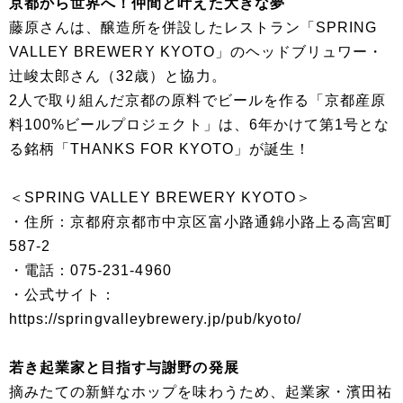
京都から世界へ！仲間と叶えた大きな夢
藤原さんは、醸造所を併設したレストラン「SPRING
VALLEY BREWERY KYOTO」のヘッドブリュワー・
辻峻太郎さん（32歳）と協力。
2人で取り組んだ京都の原料でビールを作る「京都産原
料100%ビールプロジェクト」は、6年かけて第1号とな
る銘柄「THANKS FOR KYOTO」が誕生！
＜SPRING VALLEY BREWERY KYOTO＞
・住所：京都府京都市中京区富小路通錦小路上る高宮町
587-2
・電話：075-231-4960
・公式サイト：
https://springvalleybrewery.jp/pub/kyoto/
若き起業家と目指す与謝野の発展
摘みたての新鮮なホップを味わうため、起業家・濱田祐