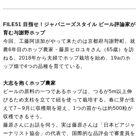
FILE51 目指せ！ジャパニーズスタイル ビール評論家が
育む与謝野ホップ
今回、工藤阿須加がやって来たのは京都府与謝野町。就
農6年目のホップ農家・藤原ヒロユキさん（65歳）を訪
ねる。2018年から夫婦でホップ栽培を始め、19aのホ
ップ畑で4つの品種を育てている。
大志を抱くホップ農家
ビールの原料の一つであるホップは、つるが5m以上伸
びるため支柱を立てて紐を使って栽培する。春に芽が生
えて7～9月に収穫期を迎え、1つの苗からは約500粒が
収穫できるそう。
藤原さんにお話を伺う。実は藤原さんは「日本ビアジャ
ーナリスト協会」の代表で、国際的な品評会で審査員を