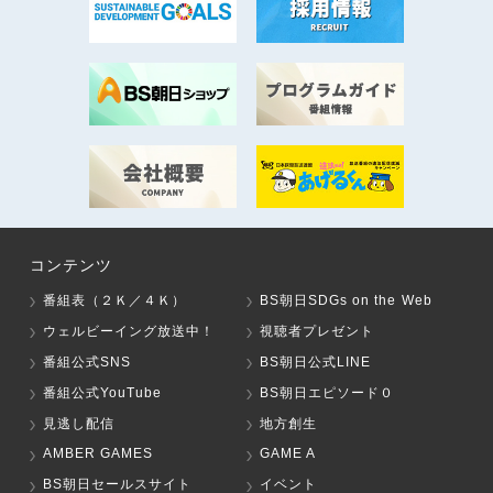
コンテンツ
番組表（２Ｋ／４Ｋ）
BS朝日SDGs on the Web
ウェルビーイング放送中！
視聴者プレゼント
番組公式SNS
BS朝日公式LINE
番組公式YouTube
BS朝日エピソード０
見逃し配信
地方創生
AMBER GAMES
GAME A
BS朝日セールスサイト
イベント