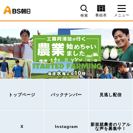
BS朝日
番組表
メニュー
検索
トップページ
バックナンバー
見逃し配信
新規就農者のリアル
X
Instagram
な声を募集中！