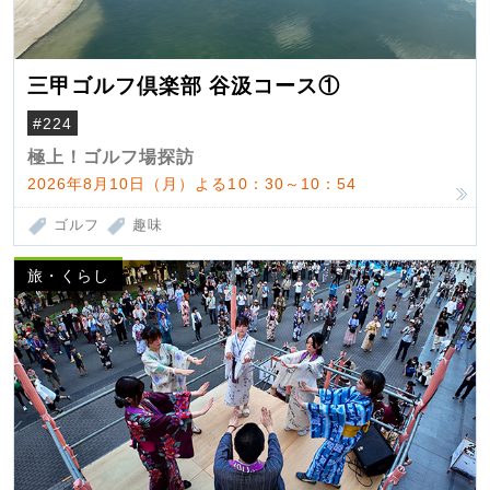
三甲ゴルフ倶楽部 谷汲コース①
#224
極上！ゴルフ場探訪
2026年8月10日（月）よる10：30～10：54
ゴルフ
趣味
旅・くらし