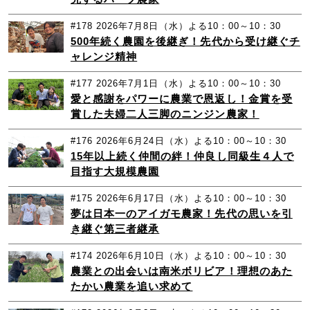
#178
2026年7月8日（水）よる10：00～10：30
500年続く農園を後継ぎ！先代から受け継ぐチ
ャレンジ精神
#177
2026年7月1日（水）よる10：00～10：30
愛と感謝をパワーに農業で恩返し！金賞を受
賞した夫婦二人三脚のニンジン農家！
#176
2026年6月24日（水）よる10：00～10：30
15年以上続く仲間の絆！仲良し同級生４人で
目指す大規模農園
#175
2026年6月17日（水）よる10：00～10：30
夢は日本一のアイガモ農家！先代の思いを引
き継ぐ第三者継承
#174
2026年6月10日（水）よる10：00～10：30
農業との出会いは南米ボリビア！理想のあた
たかい農業を追い求めて