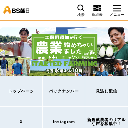
BS朝日
番組表
メニュー
検索
トップページ
バックナンバー
見逃し配信
新規就農者のリアル
X
Instagram
な声を募集中！