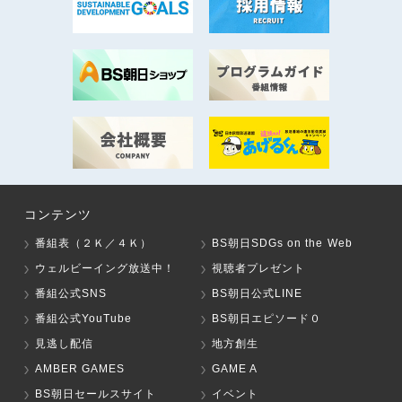
コンテンツ
番組表（２Ｋ／４Ｋ）
BS朝日SDGs on the Web
ウェルビーイング放送中！
視聴者プレゼント
番組公式SNS
BS朝日公式LINE
番組公式YouTube
BS朝日エピソード０
見逃し配信
地方創生
AMBER GAMES
GAME A
BS朝日セールスサイト
イベント