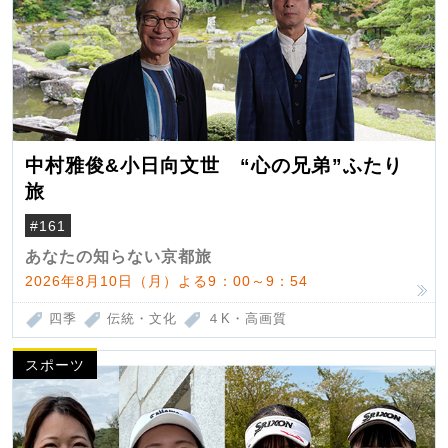
中村雅俊&小日向文世 “心の兄弟”ふたり
旅
#161
あなたの知らない京都旅
2026年8月10日（月）よる9：00～9：54
四季
伝統・文化
４K・高画質
スポーツ