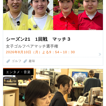
シーズン21 1回戦 マッチ３
女子ゴルフペアマッチ選手権
2026年8月10日（月）よる9：54～10：30
ゴルフ
趣味
エンタメ・音楽