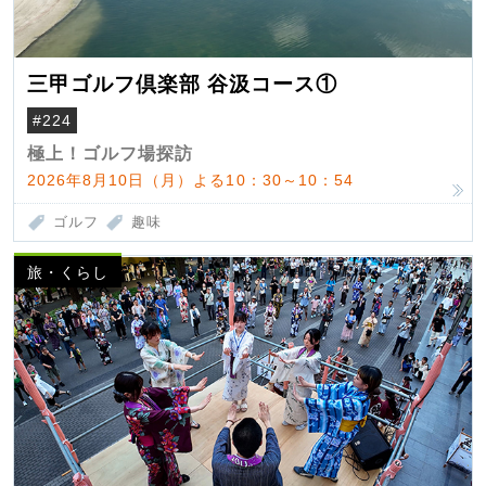
三甲ゴルフ倶楽部 谷汲コース①
#224
極上！ゴルフ場探訪
2026年8月10日（月）よる10：30～10：54
ゴルフ
趣味
旅・くらし