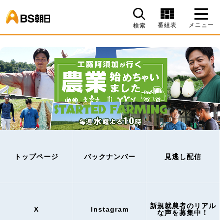
BS朝日
番組表
メニュー
検索
トップページ
バックナンバー
見逃し配信
新規就農者のリアル
X
Instagram
な声を募集中！