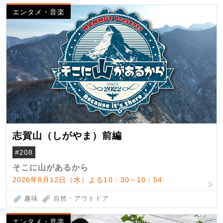
エンタメ・音楽
志賀山（しがやま）前編
#208
そこに山があるから
2026年8月12日（水）よる10：30～10：54
趣味
自然・アウトドア
エンタメ・音楽