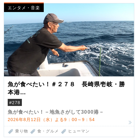
エンタメ・音楽
魚が食べたい！＃２７８ 長崎県壱岐・勝
本港
（クロマグロ）
#278
魚が食べたい！－地魚さがして3000港－
2026年8月12日（水）よる9：00～9：54
乗り物
食・グルメ
ヒューマン