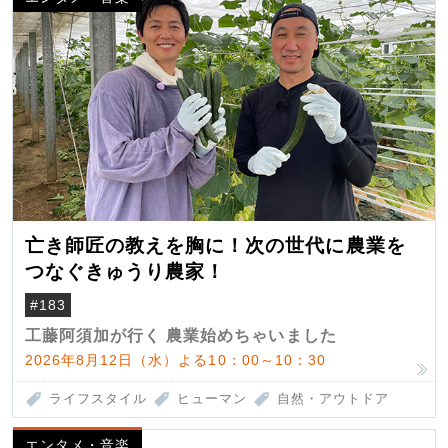
亡き師匠の教えを胸に！次の世代に農業を
つなぐきゅうり農家！
#183
工藤阿須加が行く 農業始めちゃいました
2026年8月12日（水）よる10：00～10：30
ライフスタイル
ヒューマン
自然・アウトドア
エンタメ・音楽