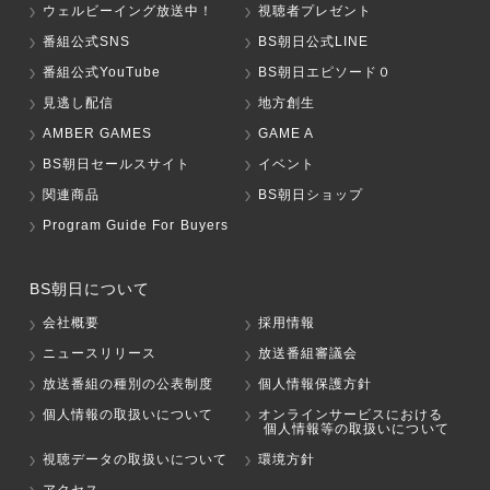
ウェルビーイング放送中！
視聴者プレゼント
番組公式SNS
BS朝日公式LINE
番組公式YouTube
BS朝日エピソード０
見逃し配信
地方創生
AMBER GAMES
GAME A
BS朝日セールスサイト
イベント
関連商品
BS朝日ショップ
Program Guide For Buyers
BS朝日について
会社概要
採用情報
ニュースリリース
放送番組審議会
放送番組の種別の公表制度
個人情報保護方針
個人情報の取扱いについて
オンラインサービスにおける
個人情報等の取扱いについて
視聴データの取扱いについて
環境方針