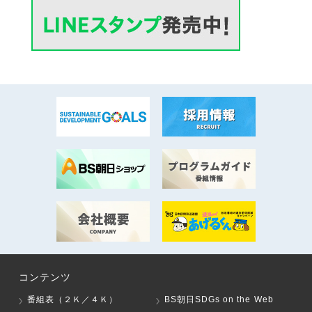
コンテンツ
番組表（２Ｋ／４Ｋ）
BS朝日SDGs on the Web