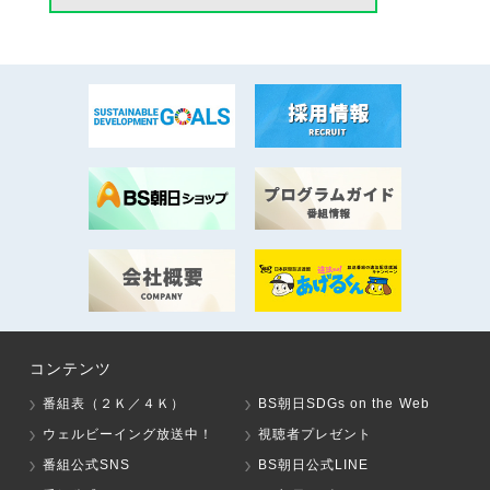
コンテンツ
番組表（２Ｋ／４Ｋ）
BS朝日SDGs on the Web
ウェルビーイング放送中！
視聴者プレゼント
番組公式SNS
BS朝日公式LINE