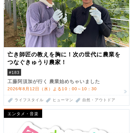
亡き師匠の教えを胸に！次の世代に農業を
つなぐきゅうり農家！
#183
工藤阿須加が行く 農業始めちゃいました
2026年8月12日（水）よる10：00～10：30
ライフスタイル
ヒューマン
自然・アウトドア
エンタメ・音楽