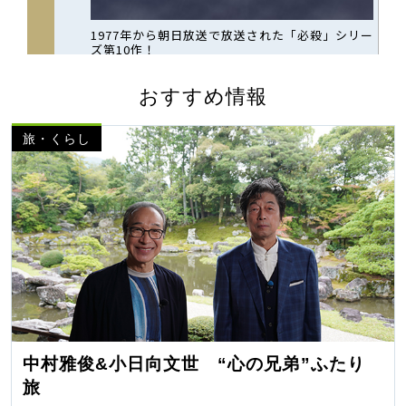
おすすめ情報
旅・くらし
中村雅俊&小日向文世 “心の兄弟”ふたり
旅