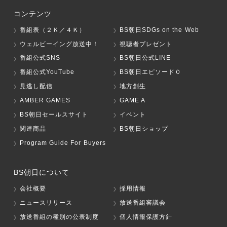
コンテンツ
番組表（２Ｋ／４Ｋ）
BS朝日SDGs on the Web
ウェルビーイング放送中！
視聴者プレゼント
番組公式SNS
BS朝日公式LINE
番組公式YouTube
BS朝日エピソード０
見逃し配信
地方創生
AMBER GAMES
GAME A
BS朝日セールスサイト
イベント
関連商品
BS朝日ショップ
Program Guide For Buyers
BS朝日について
会社概要
採用情報
ニュースリリース
放送番組審議会
放送番組の種別の公表制度
個人情報保護方針