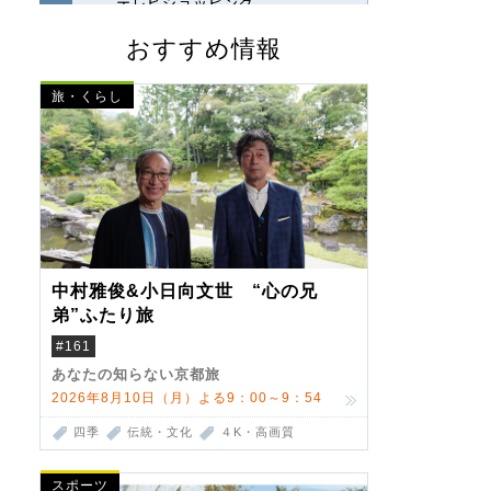
おすすめ情報
旅・くらし
中村雅俊&小日向文世 “心の兄
弟”ふたり旅
#161
あなたの知らない京都旅
2026年8月10日（月）よる9：00～9：54
四季
伝統・文化
４K・高画質
スポーツ