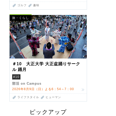
ゴルフ
趣味
旅・くらし
＃10 大正大学 大正盆踊りサーク
ル 踊月
#10
部活 on Campus
2026年8月9日（日）よる6：54～7：00
ライフスタイル
ヒューマン
ピックアップ