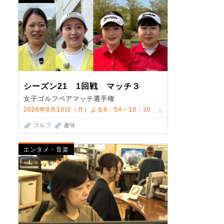
シーズン21 1回戦 マッチ３
女子ゴルフペアマッチ選手権
2026年8月10日（月）よる9：54～10：30
ゴルフ
趣味
エンタメ・音楽