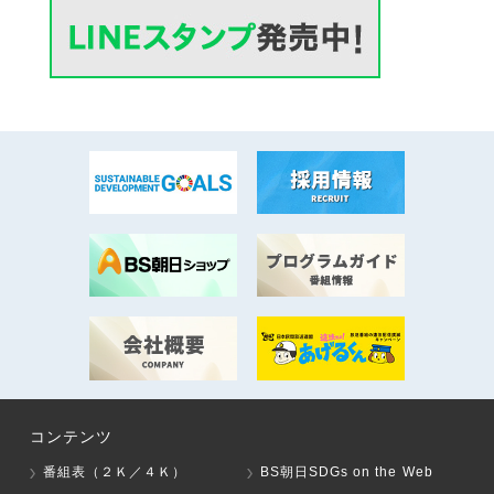
コンテンツ
番組表（２Ｋ／４Ｋ）
BS朝日SDGs on the Web