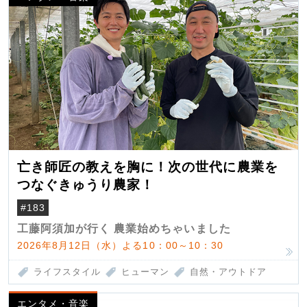
亡き師匠の教えを胸に！次の世代に農業を
つなぐきゅうり農家！
#183
工藤阿須加が行く 農業始めちゃいました
2026年8月12日（水）よる10：00～10：30
ライフスタイル
ヒューマン
自然・アウトドア
エンタメ・音楽