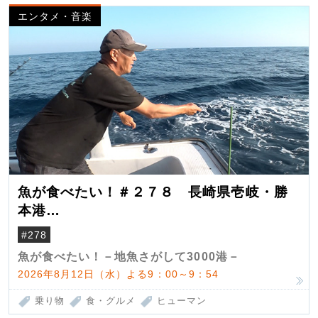
エンタメ・音楽
魚が食べたい！＃２７８ 長崎県壱岐・勝
本港
（クロマグロ）
#278
魚が食べたい！－地魚さがして3000港－
2026年8月12日（水）よる9：00～9：54
乗り物
食・グルメ
ヒューマン