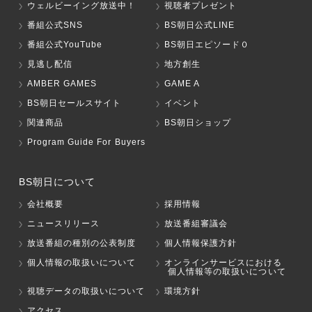
ウェルビーイング放送中！
視聴者プレゼント
番組公式SNS
BS朝日公式LINE
番組公式YouTube
BS朝日エピソード０
見逃し配信
地方創生
AMBER GAMES
GAME A
BS朝日セールスサイト
イベント
関連商品
BS朝日ショップ
Program Guide For Buyers
BS朝日について
会社概要
採用情報
ニュースリリース
放送番組審議会
放送番組の種別の公表制度
個人情報保護方針
個人情報の取扱いについて
オンラインサービスにおける
個人情報等の取扱いについて
視聴データの取扱いについて
環境方針
アクセス