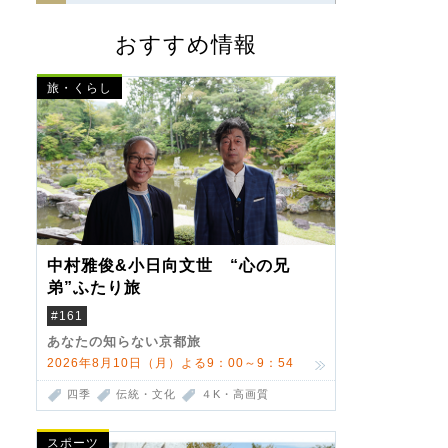
おすすめ情報
旅・くらし
中村雅俊&小日向文世 “心の兄
弟”ふたり旅
#161
あなたの知らない京都旅
2026年8月10日（月）よる9：00～9：54
四季
伝統・文化
４K・高画質
スポーツ