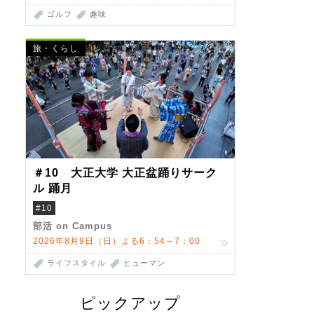
ゴルフ
趣味
旅・くらし
＃10 大正大学 大正盆踊りサーク
ル 踊月
#10
部活 on Campus
2026年8月9日（日）よる6：54～7：00
ライフスタイル
ヒューマン
ピックアップ