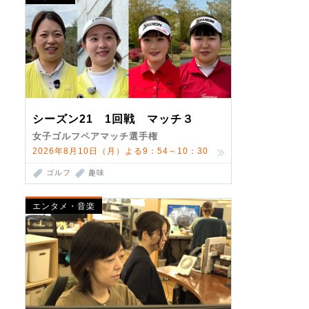
シーズン21 1回戦 マッチ３
女子ゴルフペアマッチ選手権
2026年8月10日（月）よる9：54～10：30
ゴルフ
趣味
エンタメ・音楽